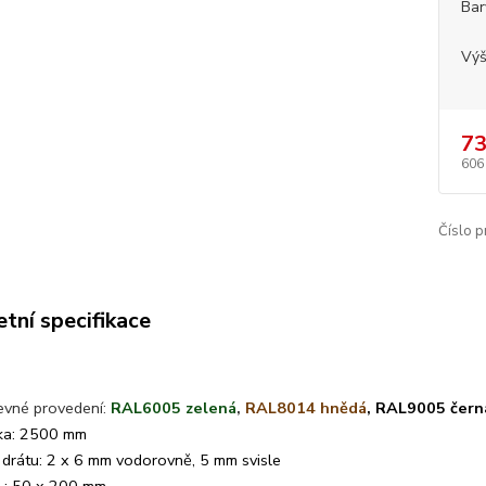
Bar
Vý
73
606
Číslo p
tní specifikace
evné provedení:
RAL6005 zelená
,
RAL8014 hnědá
, RAL9005 čern
ka: 2500 mm
a drátu: 2 x 6 mm vodorovně, 5 mm svisle