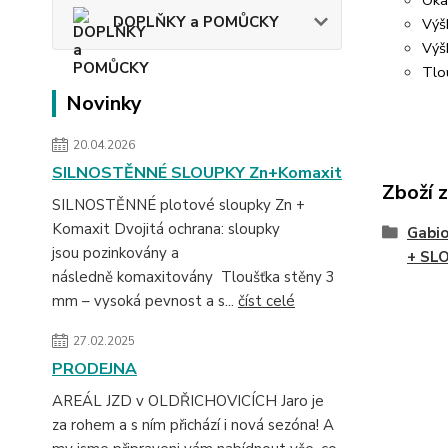
Oka
DOPLŇKY a POMŮCKY
Výš
Výš
Tlo
Novinky
20.04.2026
SILNOSTĚNNÉ SLOUPKY Zn+Komaxit
Zboží 
SILNOSTĚNNÉ plotové sloupky Zn +
Komaxit Dvojitá ochrana: sloupky
Gabi
jsou pozinkovány a
+ SL
následně komaxitovány Tloušťka stěny 3
mm – vysoká pevnost a s...
číst celé
27.02.2025
PRODEJNA
AREÁL JZD v OLDŘICHOVICÍCH Jaro je
za rohem a s ním přichází i nová sezóna! A