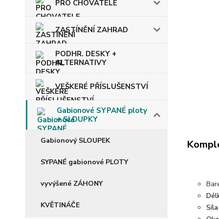
PRO CHOVATELE
ZASTÍNĚNÍ ZAHRAD
PODHR. DESKY +
ALTERNATIVY
VEŠKERÉ PŘÍSLUŠENSTVÍ
Gabionové SYPANÉ ploty
+ SLOUPKY
Gabionový SLOUPEK
Komple
SYPANÉ gabionové PLOTY
vyvýšené ZÁHONY
Bar
Dél
KVĚTINÁČE
Síl