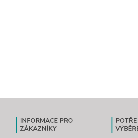
INFORMACE PRO
POTŘE
ZÁKAZNÍKY
VÝBĚR