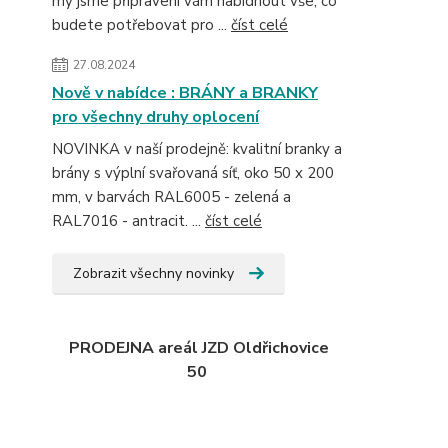
my jsme připraveni vám nabídnout vše, co
budete potřebovat pro ...
číst celé
27.08.2024
Nově v nabídce : BRÁNY a BRANKY
pro všechny druhy oplocení
NOVINKA v naší prodejně: kvalitní branky a
brány s výplní svařovaná síť, oko 50 x 200
mm, v barvách RAL6005 - zelená a
RAL7016 - antracit. ...
číst celé
Zobrazit všechny novinky
PRODEJNA areál JZD Oldřichovice
50