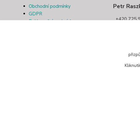
Petr Rasz
Obchodní podmínky
GDPR
+420 725 9
Reklamační podmínky
Kontakt
pletivotri
Odstoupení od smlouvy
přizp
Kliknut
© 2019 Pletivo Třinec | Všechna práva vyhrazena.