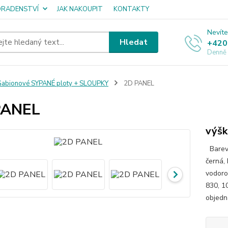
ORADENSTVÍ
JAK NAKOUPIT
KONTAKTY
Nevíte
Hledat
+420
Denně
abionové SYPANÉ ploty + SLOUPKY
2D PANEL
PANEL
výšk
Barevn
černá,
vodoro
830, 1
objedn