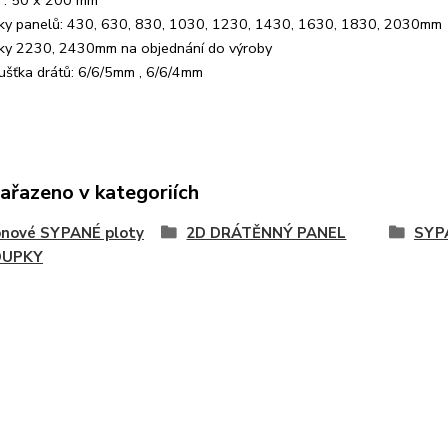
 : 50 x 200 mm
ky panelů: 430, 630, 830, 1030, 1230, 1430, 1630, 1830, 2030mm
ky 2230, 2430mm na objednání do výroby
ušťka drátů: 6/6/5mm , 6/6/4mm
zařazeno v kategoriích
onové SYPANÉ ploty
2D DRÁTĚNNÝ PANEL
SYP
OUPKY