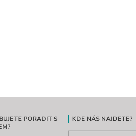
BUJETE PORADIT S
KDE NÁS NAJDETE?
EM?