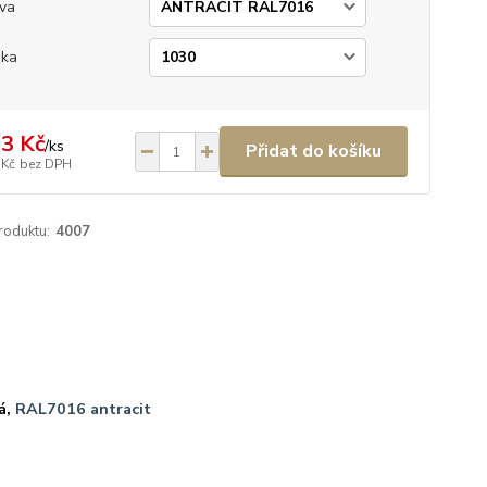
va
ška
3 Kč
/
ks
Přidat do košíku
 Kč
bez DPH
roduktu:
4007
á,
RAL7016 antracit