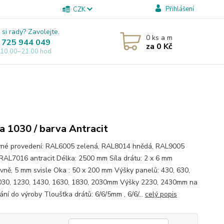
Přihlášení
CZK
 si rady? Zavolejte.
0
ks a m
 725 944 049
za
0 Kč
 10.00–21.00 hod
a 1030 / barva Antracit
é provedení: RAL6005 zelená, RAL8014 hnědá, RAL9005
 RAL7016 antracit Délka: 2500 mm Síla drátu: 2 x 6 mm
vně, 5 mm svisle Oka : 50 x 200 mm Výšky panelů: 430, 630,
030, 1230, 1430, 1630, 1830, 2030mm Výšky 2230, 2430mm na
ání do výroby Tloušťka drátů: 6/6/5mm , 6/6/...
celý popis