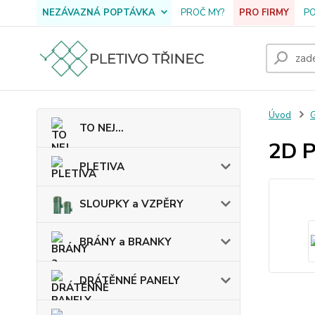
NEZÁVAZNÁ POPTÁVKA
PROČ MY?
PRO FIRMY
P
Úvod
G
TO NEJ...
2D 
PLETIVA
SLOUPKY a VZPĚRY
BRÁNY a BRANKY
DRÁTĚNNÉ PANELY