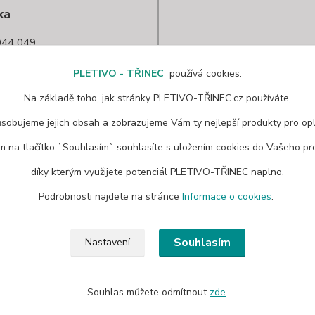
ka
44 049
nec@seznam.cz
PLETIVO - TŘINEC
používá cookies.
Na základě toho, jak stránky PLETIVO-TŘINEC.cz používáte,
ůsobujeme jejich obsah a zobrazujeme Vám ty nejlepší produkty pro opl
ím na tlačítko `Souhlasím` souhlasíte s uložením cookies do Vašeho pro
díky kterým využijete potenciál PLETIVO-TŘINEC naplno.
Podrobnosti najdete na stránce
Informace o cookies
.
Souhlasím
Nastavení
Souhlas můžete odmítnout
zde
.