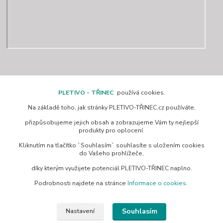
Kontakty
PLETIVO - TŘINEC
používá cookies.
Na základě toho, jak stránky PLETIVO-TŘINEC.cz používáte,
www.pletivo-trinec.cz
přizpůsobujeme jejich obsah a zobrazujeme Vám ty nejlepší
produkty pro oplocení.
Raszka Petr
Kliknutím na tlačítko `Souhlasím` souhlasíte s uložením cookies
+420 725 944 049
do Vašeho prohlížeče,
Denně 10.00–21.00 hod
díky kterým využijete potenciál PLETIVO-TŘINEC naplno.
pletivotrinec@seznam.cz
Podrobnosti najdete na stránce
Informace o cookies
.
Souhlasím
Nastavení