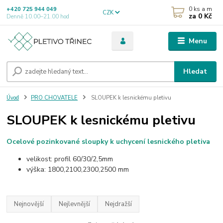
0
ks a m
+420 725 944 049
CZK
za
0 Kč
Denně 10.00–21.00 hod
Menu
Hledat
Úvod
PRO CHOVATELE
SLOUPEK k lesnickému pletivu
SLOUPEK k lesnickému pletivu
Ocelové pozinkované sloupky k uchycení lesnického pletiva
velikost: profil 60/30/2,5mm
výška: 1800,2100,2300,2500 mm
Nejnovější
Nejlevnější
Nejdražší