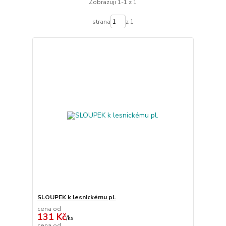
Zobrazuji 1-1 z 1
strana
z 1
SLOUPEK k lesnickému pl.
cena od
131 Kč
/
ks
cena od