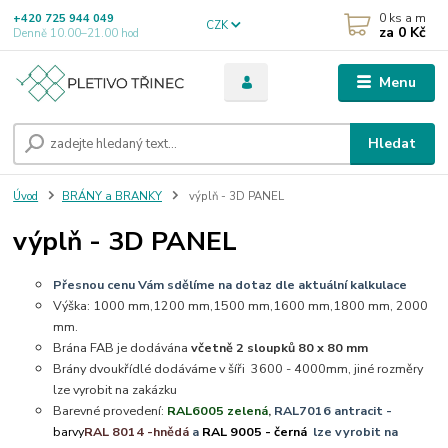
0
ks a m
+420 725 944 049
CZK
za
0 Kč
Denně 10.00–21.00 hod
Menu
Hledat
Úvod
BRÁNY a BRANKY
výplň - 3D PANEL
výplň - 3D PANEL
Přesnou cenu Vám sdělíme na dotaz dle aktuální kalkulace
Výška: 1000 mm,1200 mm,1500 mm,1600 mm,1800 mm, 2000
mm.
Brána FAB je dodávána
včetně 2 sloupků 80 x 80 mm
Brány dvoukřídlé dodáváme v šíři 3600 - 4000mm, jiné rozměry
lze vyrobit na zakázku
Barevné provedení:
RAL6005 zelená
,
RAL7016 antracit -
barvy
RAL 8014 -hnědá
a
RAL 9005 - černá
lze vyrobit na