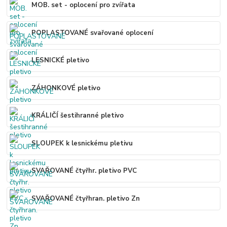
MOB. set - oplocení pro zvířata
POPLASTOVANÉ svařované oplocení
LESNICKÉ pletivo
ZÁHONKOVÉ pletivo
KRÁLIČÍ šestihranné pletivo
SLOUPEK k lesnickému pletivu
SVAŘOVANÉ čtyřhr. pletivo PVC
SVAŘOVANÉ čtyřhran. pletivo Zn