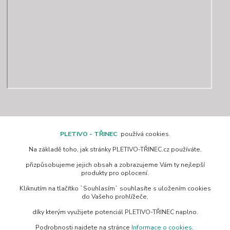
Kontakty
PLETIVO - TŘINEC
používá cookies.
Na základě toho, jak stránky PLETIVO-TŘINEC.cz používáte,
www.pletivo-trinec.cz
přizpůsobujeme jejich obsah a zobrazujeme Vám ty nejlepší
produkty pro oplocení.
Raszka Petr
Kliknutím na tlačítko `Souhlasím` souhlasíte s uložením cookies
+420 725 944 049
do Vašeho prohlížeče,
Denně 10.00–21.00 hod
díky kterým využijete potenciál PLETIVO-TŘINEC naplno.
pletivotrinec@seznam.cz
Podrobnosti najdete na stránce
Informace o cookies
.