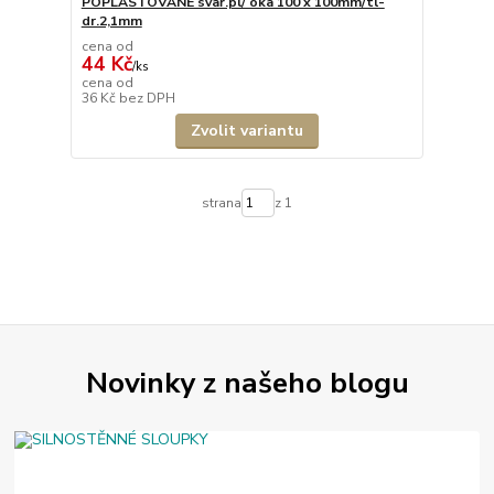
POPLASTOVANÉ svař.pl/ oka 100 x 100mm/tl-
dr.2,1mm
cena od
44 Kč
/
ks
cena od
36 Kč
bez DPH
Zvolit variantu
strana
z 1
Novinky z našeho blogu