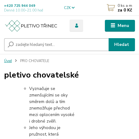
0
ks a m
+420 725 944 049
CZK
za
0 Kč
Denně 10.00–21.00 hod
Menu
Hledat
Úvod
PRO CHOVATELE
pletivo chovatelské
Vyznačuje se
zmenšujícími se oky
směrem dolů a tím
znemožňuje přechod
mezi oplocením vysoké
i drobné zvěři.
Jeho výhodou je
pružnost, která