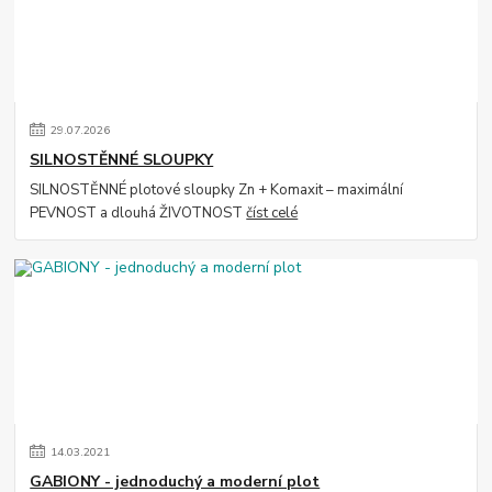
29
.
07
.
2026
SILNOSTĚNNÉ SLOUPKY
SILNOSTĚNNÉ plotové sloupky Zn + Komaxit – maximální
PEVNOST a dlouhá ŽIVOTNOST
číst celé
14
.
03
.
2021
GABIONY - jednoduchý a moderní plot