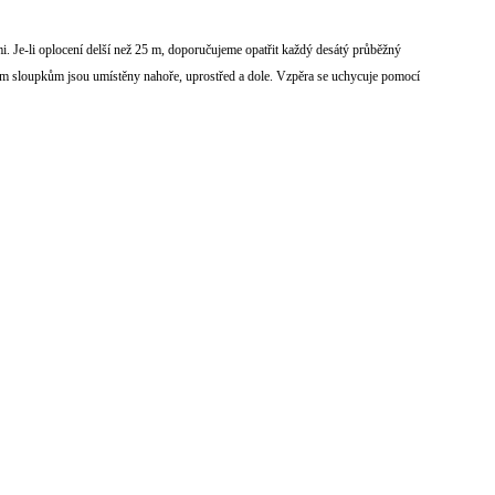
 Je-li oplocení delší než 25 m, doporučujeme opatřit každý desátý průběžný
ovým sloupkům jsou umístěny nahoře, uprostřed a dole. Vzpěra se uchycuje pomocí