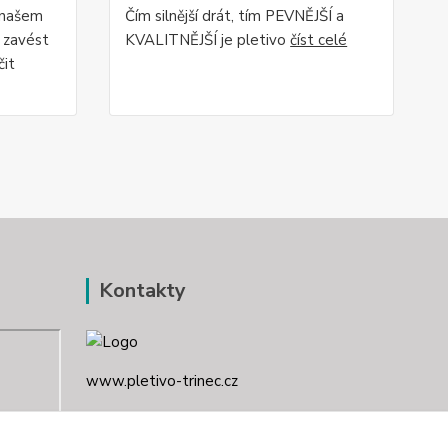
 našem
Čím silnější drát, tím PEVNĚJŠÍ a
 zavést
KVALITNĚJŠÍ je pletivo
číst celé
čit
Kontakty
www.pletivo-trinec.cz
Raszka Petr