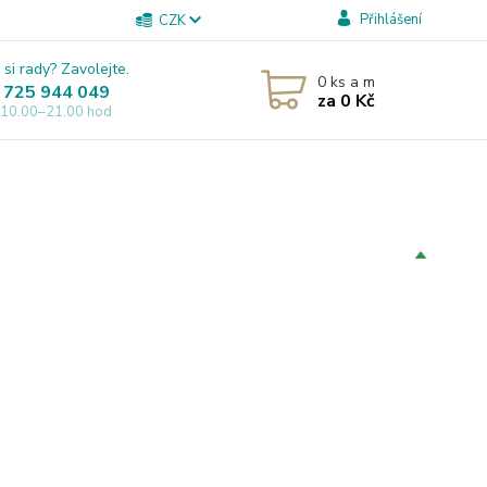
Přihlášení
CZK
 si rady? Zavolejte.
0
ks a m
 725 944 049
za
0 Kč
 10.00–21.00 hod