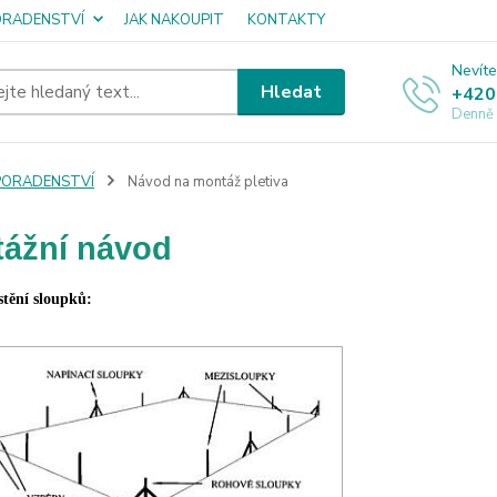
ORADENSTVÍ
JAK NAKOUPIT
KONTAKTY
Nevíte
Hledat
+420
Denně
PORADENSTVÍ
Návod na montáž pletiva
ážní návod
tění sloupků: