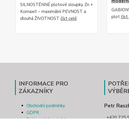
moderní
SILNOSTĚNNÉ plotové sloupky Zn +
GABIONY
Komaxit – maximální PEVNOST a
plot
číst
dlouhá ŽIVOTNOST
číst celé
INFORMACE PRO
POTŘE
ZÁKAZNÍKY
VÝBĚR
Petr Rasz
Obchodní podmínky
GDPR
+420 725 9
Reklamační podmínky
Kontakt
pletivotri