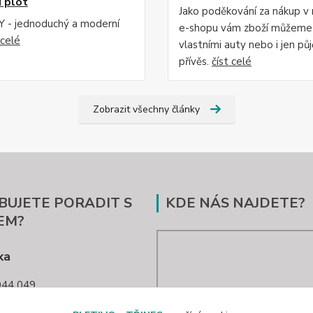
 plot
Jako poděkování za nákup v
 - jednoduchý a moderní
e-shopu vám zboží můžeme
 celé
vlastními auty nebo i jen půj
přívěs.
číst celé
Zobrazit všechny články
BUJETE PORADIT S
KDE NÁS NAJDETE?
EM?
ka
44 049
nec@seznam.cz