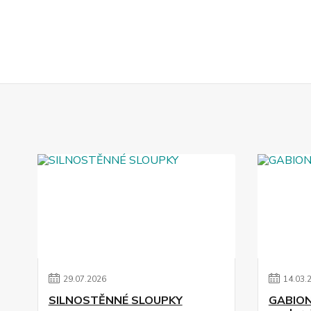
29
.
07
.
2026
14
.
03
.
SILNOSTĚNNÉ SLOUPKY
GABIONY