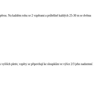
vzpěrou. Na každém rohu se 2 vzpěrami a průběžně každých 25-30 m se dvěma
 vyšších pletiv, vzpěry se připevňují ke sloupkům ve výšce 2/3 jeho nadzemní