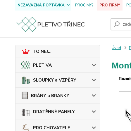
NEZÁVAZNÁ POPTÁVKA
PROČ MY?
PRO FIRMY
P
Úvod
TO NEJ...
Mont
PLETIVA
Rozmís
SLOUPKY a VZPĚRY
BRÁNY a BRANKY
DRÁTĚNNÉ PANELY
PRO CHOVATELE