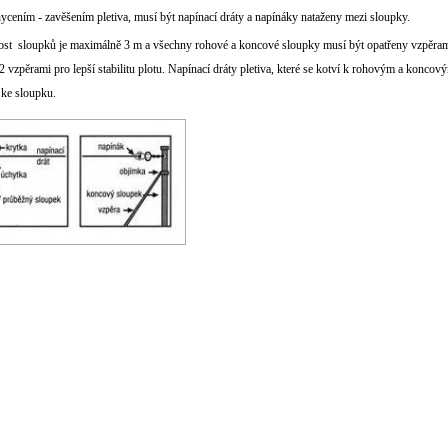
ycením - zavěšením pletiva, musí být napínací dráty a napínáky nataženy mezi sloupky.
st sloupků je maximálně 3 m a všechny rohové a koncové sloupky musí být opatřeny vzpěrami.
2 vzpěrami pro lepší stabilitu plotu. Napínací dráty pletiva, které se kotví k rohovým a konc
ke sloupku.