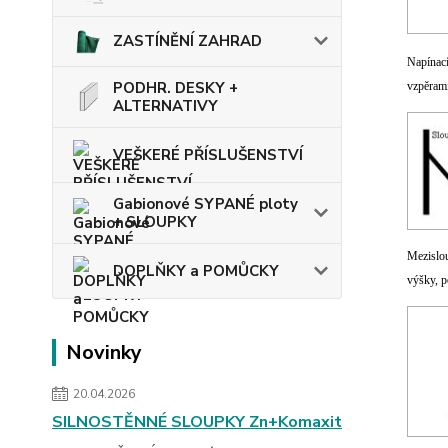
ZASTÍNĚNÍ ZAHRAD
Napínací
PODHR. DESKY +
vzpěrami
ALTERNATIVY
VEŠKERÉ PŘÍSLUŠENSTVÍ
Gabionové SYPANÉ ploty
+ SLOUPKY
Mezislou
DOPLŇKY a POMŮCKY
výšky, p
Novinky
20.04.2026
SILNOSTĚNNÉ SLOUPKY Zn+Komaxit