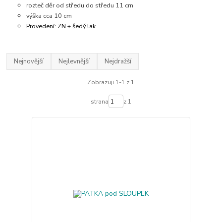
rozteč děr od středu do středu 11 cm
výška cca 10 cm
Provedení: ZN + šedý lak
Nejnovější
Nejlevnější
Nejdražší
Zobrazuji 1-1 z 1
strana
z 1