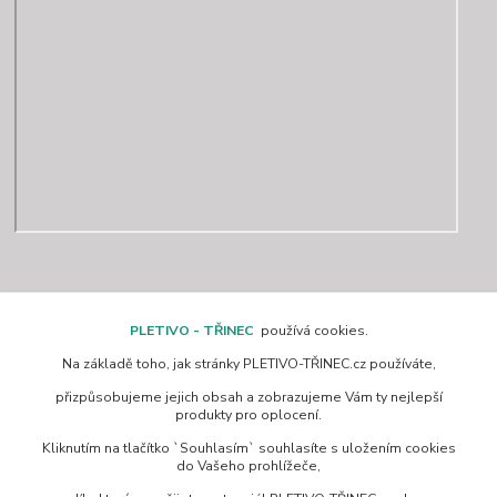
Kontakty
PLETIVO - TŘINEC
používá cookies.
Na základě toho, jak stránky PLETIVO-TŘINEC.cz používáte,
www.pletivo-trinec.cz
přizpůsobujeme jejich obsah a zobrazujeme Vám ty nejlepší
produkty pro oplocení.
Raszka Petr
Kliknutím na tlačítko `Souhlasím` souhlasíte s uložením cookies
+420 725 944 049
do Vašeho prohlížeče,
Denně 10.00–21.00 hod