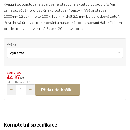
Kvalitní poplastované svařované pletivo je skvělou volbou pro Vaši
zahradu, výběh pro psy či jako oplocení pastvin. Výška pletiva
1000mm,1200mm oko 100 x 100 mm drát 2,1 mm barva jedlová zeleň
Povrchová úprava : pozinkování a následně poplastování Balení 20 bm -
prodej pouze celých rolí. Balení 20...
celý popis
Výška
cena od
44 Kč
/
ks
od
36 Kč
bez DPH
Přidat do košíku
Kompletní specifikace