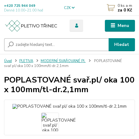
0
ks a m
+420 725 944 049
CZK
za
0 Kč
Denně 10.00–21.00 hod
Menu
Hledat
Úvod
PLETIVA
MODERNÍ SVAŘOVANÉ Pl.
POPLASTOVANÉ
svař.pl/ oka 100 x 100mm/tl-dr.2,1mm
POPLASTOVANÉ svař.pl/ oka 100
x 100mm/tl-dr.2,1mm