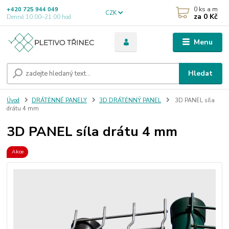
0
ks a m
+420 725 944 049
CZK
za
0 Kč
Denně 10.00–21.00 hod
Menu
Hledat
Úvod
DRÁTĚNNÉ PANELY
3D DRÁTĚNNÝ PANEL
3D PANEL síla
drátu 4 mm
3D PANEL síla drátu 4 mm
Akce