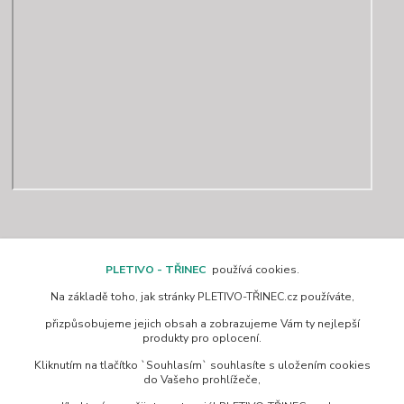
Kontakty
PLETIVO - TŘINEC
používá cookies.
Na základě toho, jak stránky PLETIVO-TŘINEC.cz používáte,
www.pletivo-trinec.cz
přizpůsobujeme jejich obsah a zobrazujeme Vám ty nejlepší
produkty pro oplocení.
Raszka Petr
Kliknutím na tlačítko `Souhlasím` souhlasíte s uložením cookies
+420 725 944 049
do Vašeho prohlížeče,
Denně 10.00–21.00 hod