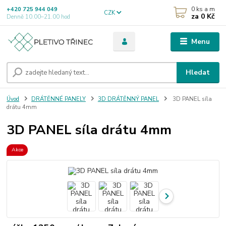
0
ks a m
+420 725 944 049
CZK
za
0 Kč
Denně 10.00–21.00 hod
Menu
Hledat
Úvod
DRÁTĚNNÉ PANELY
3D DRÁTĚNNÝ PANEL
3D PANEL síla
drátu 4mm
3D PANEL síla drátu 4mm
Akce