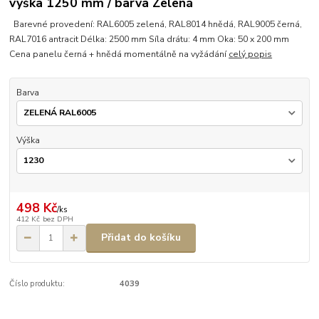
výška 1250 mm / barva Zelená
Barevné provedení: RAL6005 zelená, RAL8014 hnědá, RAL9005 černá,
RAL7016 antracit Délka: 2500 mm Síla drátu: 4 mm Oka: 50 x 200 mm
Cena panelu černá + hnědá momentálně na vyžádání
celý popis
Barva
Výška
498 Kč
/
ks
412 Kč
bez DPH
Přidat do košíku
Číslo produktu:
4039