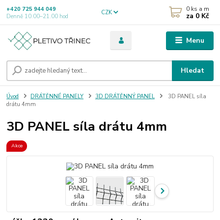
0
ks a m
+420 725 944 049
CZK
za
0 Kč
Denně 10.00–21.00 hod
Menu
Hledat
Úvod
DRÁTĚNNÉ PANELY
3D DRÁTĚNNÝ PANEL
3D PANEL síla
drátu 4mm
3D PANEL síla drátu 4mm
Akce