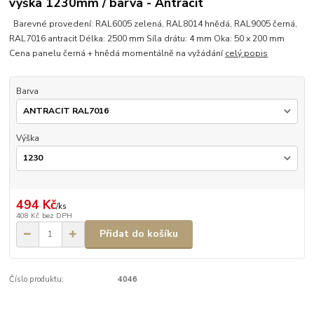
výška 1230mm / barva - Antracit
Barevné provedení: RAL6005 zelená, RAL8014 hnědá, RAL9005 černá,
RAL7016 antracit Délka: 2500 mm Síla drátu: 4 mm Oka: 50 x 200 mm
Cena panelu černá + hnědá momentálně na vyžádání
celý popis
Barva
Výška
494 Kč
/
ks
408 Kč
bez DPH
Přidat do košíku
Číslo produktu:
4046