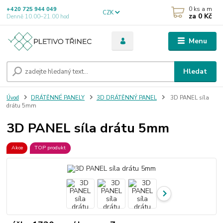
0
ks a m
+420 725 944 049
CZK
za
0 Kč
Denně 10.00–21.00 hod
Menu
Hledat
Úvod
DRÁTĚNNÉ PANELY
3D DRÁTĚNNÝ PANEL
3D PANEL síla
drátu 5mm
3D PANEL síla drátu 5mm
Akce
TOP produkt