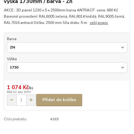
výška 1730mm / barva - Zn
AKCE : 3D panel 1230 x 5 x 2500mm barva ANTRACIT cena: 680 Kč
Barevné provedení: RAL6005 zelená, RAL8014 hnědá, RAL9005 černá,
RAL7016 antracit Délka: 2500 mm Síla drátu: 5 m
celý popis
Barva
Výška
1 074 Kč
/
ks
888 Kč
bez DPH
Přidat do košíku
Číslo produktu:
4103