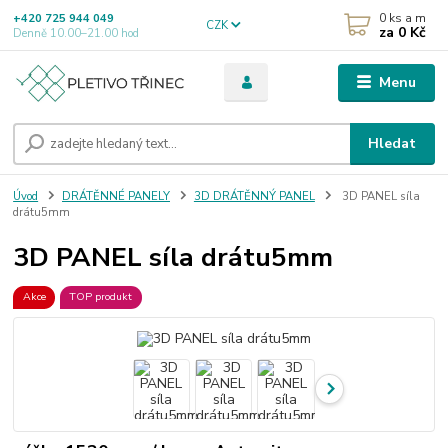
0
ks a m
+420 725 944 049
CZK
za
0 Kč
Denně 10.00–21.00 hod
Menu
Hledat
Úvod
DRÁTĚNNÉ PANELY
3D DRÁTĚNNÝ PANEL
3D PANEL síla
drátu5mm
3D PANEL síla drátu5mm
Akce
TOP produkt