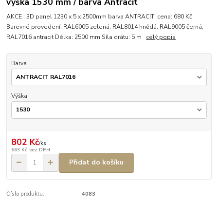
výška 1530 mm / barva Antracit
AKCE : 3D panel 1230 x 5 x 2500mm barva ANTRACIT cena: 680 Kč
Barevné provedení: RAL6005 zelená, RAL8014 hnědá, RAL9005 černá,
RAL7016 antracit Délka: 2500 mm Síla drátu: 5 m
celý popis
Barva
Výška
802 Kč
/
ks
663 Kč
bez DPH
Přidat do košíku
Číslo produktu:
4083