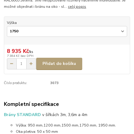
RAL6005 zelená, Jiné netypizované rozměry naceníme individuálně. Je
možné objednat i bránu na oko - sl...
celý popis
Výška
8 935 Kč
/
ks
7 384 Kč
bez DPH
Přidat do košíku
Číslo produktu:
3073
Kompletní specifikace
Brány STANDARD
v šířkách 3m, 3,6m a 4m
Výška: 950 mm,1200 mm,1500 mm,1750 mm, 1950 mm.
Oka pletiva: 50 x 50 mm