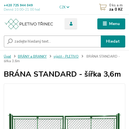
0
ks a m
+420 725 944 049
CZK
za
0 Kč
Denně 10.00–21.00 hod
Menu
Hledat
Úvod
BRÁNY a BRANKY
výplň - PLETIVO
BRÁNA STANDARD -
šířka 3,6m
BRÁNA STANDARD - šířka 3,6m