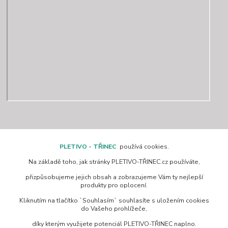
Kontakty
PLETIVO - TŘINEC
používá cookies.
Na základě toho, jak stránky PLETIVO-TŘINEC.cz používáte,
www.pletivo-trinec.cz
přizpůsobujeme jejich obsah a zobrazujeme Vám ty nejlepší
produkty pro oplocení.
Raszka Petr
Kliknutím na tlačítko `Souhlasím` souhlasíte s uložením cookies
+420 725 944 049
do Vašeho prohlížeče,
Denně 10.00–21.00 hod
díky kterým využijete potenciál PLETIVO-TŘINEC naplno.