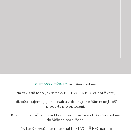
Kontakty
PLETIVO - TŘINEC
používá cookies.
Na základě toho, jak stránky PLETIVO-TŘINEC.cz používáte,
www.pletivo-trinec.cz
přizpůsobujeme jejich obsah a zobrazujeme Vám ty nejlepší
produkty pro oplocení.
Raszka Petr
Kliknutím na tlačítko `Souhlasím` souhlasíte s uložením cookies
+420 725 944 049
do Vašeho prohlížeče,
Denně 10.00–21.00 hod
díky kterým využijete potenciál PLETIVO-TŘINEC naplno.