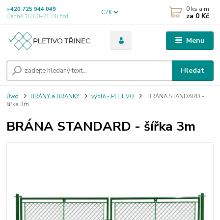
0
ks a m
+420 725 944 049
CZK
za
0 Kč
Denně 10.00–21.00 hod
Menu
Hledat
Úvod
BRÁNY a BRANKY
výplň - PLETIVO
BRÁNA STANDARD -
šířka 3m
BRÁNA STANDARD - šířka 3m