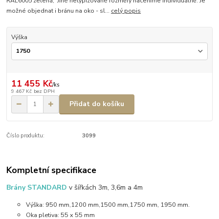
RAL6005 zelená, Jiné netypizované rozměry naceníme individuálně. Je
možné objednat i bránu na oko - sl...
celý popis
Výška
11 455 Kč
/
ks
9 467 Kč
bez DPH
Přidat do košíku
Číslo produktu:
3099
Kompletní specifikace
Brány STANDARD
v šířkách 3m, 3,6m a 4m
Výška: 950 mm,1200 mm,1500 mm,1750 mm, 1950 mm.
Oka pletiva: 55 x 55 mm