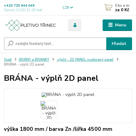
0
ks a m
+420 725 944 049
CZK
za
0 Kč
Denně 10.00–21.00 hod
Menu
Hledat
Úvod
BRÁNY a BRANKY
výplň - 2D PANEL svařovaný panel
BRÁNA - výplň 2D panel
BRÁNA - výplň 2D panel
výška 1800 mm / barva Zn /šířka 4500 mm