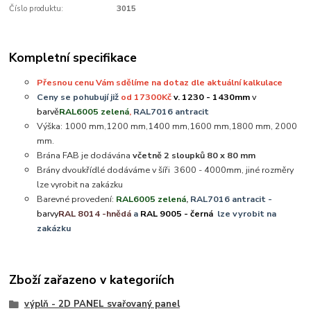
Číslo produktu:
3015
Kompletní specifikace
Přesnou cenu Vám sdělíme na dotaz dle aktuální kalkulace
Ceny se pohubují již
od 17300Kč
v. 1230 - 1430mm
v
barvě
RAL6005 zelená
,
RAL7016 antracit
Výška: 1000 mm,1200 mm,1400 mm,1600 mm,1800 mm, 2000
mm.
Brána FAB je dodávána
včetně 2 sloupků 80 x 80 mm
Brány dvoukřídlé dodáváme v šíři 3600 - 4000mm, jiné rozměry
lze vyrobit na zakázku
Barevné provedení:
RAL6005 zelená
,
RAL7016 antracit -
barvy
RAL 8014 -hnědá
a
RAL 9005 - černá
lze vyrobit na
zakázku
Zboží zařazeno v kategoriích
výplň - 2D PANEL svařovaný panel