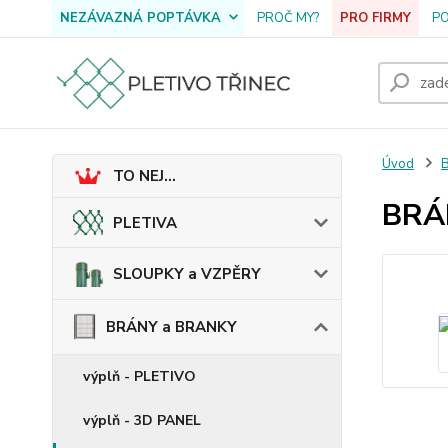
NEZÁVAZNÁ POPTÁVKA
PROČ MY?
PRO FIRMY
P
Úvod
TO NEJ...
BRÁN
PLETIVA
SLOUPKY a VZPĚRY
BRÁNY a BRANKY
výplň - PLETIVO
výplň - 3D PANEL