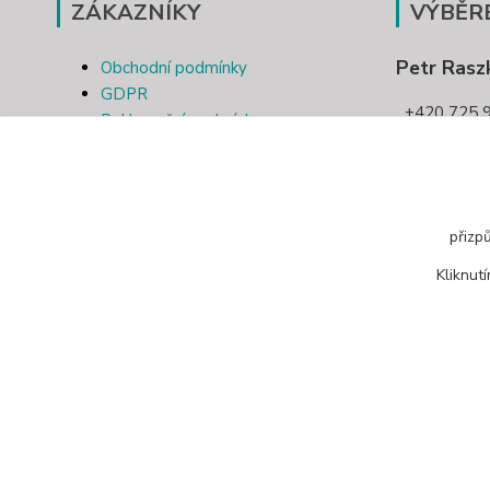
ZÁKAZNÍKY
VÝBĚR
Petr Rasz
Obchodní podmínky
GDPR
+420 725 9
Reklamační podmínky
Kontakt
pletivotri
Odstoupení od smlouvy
přizp
Kliknut