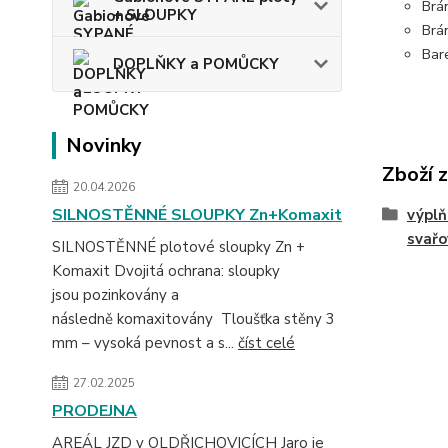
Brá
+ SLOUPKY
Brá
Bar
DOPLŇKY a POMŮCKY
Novinky
Zboží 
20.04.2026
SILNOSTĚNNÉ SLOUPKY Zn+Komaxit
výplň
svařo
SILNOSTĚNNÉ plotové sloupky Zn +
Komaxit Dvojitá ochrana: sloupky
jsou pozinkovány a
následně komaxitovány Tloušťka stěny 3
mm – vysoká pevnost a s...
číst celé
27.02.2025
PRODEJNA
AREÁL JZD v OLDŘICHOVICÍCH Jaro je