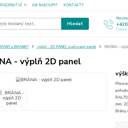
ORADENSTVÍ
JAK NAKOUPIT
KONTAKTY
Nevíte
Hledat
+420
Denně
BRÁNY a BRANKY
výplň - 2D PANEL svařovaný panel
BRÁNA - výpl
A - výplň 2D panel
výšk
Přesno
pohubu
RAL701
mm, 20
Brány 