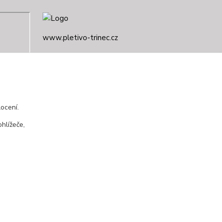
www.pletivo-trinec.cz
Raszka Petr
+420 725 944 049
Denně 10.00–21.00 hod
ocení.
pletivotrinec@seznam.cz
hlížeče,