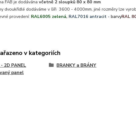
na FAB je dodávána
včetně 2 sloupků 80 x 80 mm
ny dvoukřídlé dodáváme v šíři 3600 - 4000mm, jiné rozměry lze vyrob
evné provedení:
RAL6005 zelená
,
RAL7016 antracit -
barvy
RAL 8
zařazeno v kategoriích
 - 2D PANEL
BRANKY a BRÁNY
vaný panel