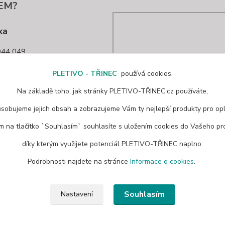
EM?
ka
44 049
nec@seznam.cz
PLETIVO - TŘINEC
používá cookies.
Na základě toho, jak stránky PLETIVO-TŘINEC.cz používáte,
ůsobujeme jejich obsah a zobrazujeme Vám ty nejlepší produkty pro opl
ím na tlačítko `Souhlasím` souhlasíte s uložením cookies do Vašeho pro
díky kterým využijete potenciál PLETIVO-TŘINEC naplno.
Podrobnosti najdete na stránce
Informace o cookies
.
Souhlasím
Nastavení