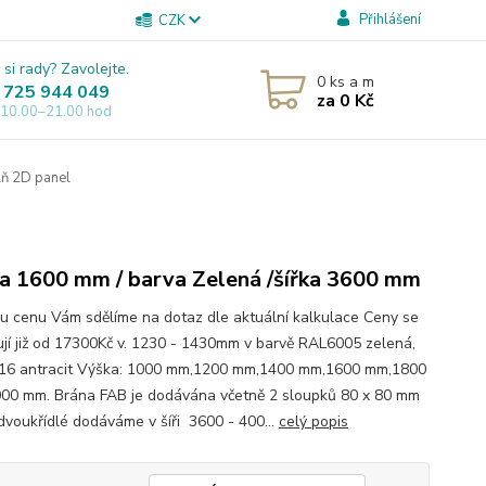
Přihlášení
CZK
 si rady? Zavolejte.
0
ks a m
 725 944 049
za
0 Kč
 10.00–21.00 hod
ň 2D panel
a 1600 mm / barva Zelená /šířka 3600 mm
u cenu Vám sdělíme na dotaz dle aktuální kalkulace Ceny se
jí již od 17300Kč v. 1230 - 1430mm v barvě RAL6005 zelená,
6 antracit Výška: 1000 mm,1200 mm,1400 mm,1600 mm,1800
00 mm. Brána FAB je dodávána včetně 2 sloupků 80 x 80 mm
dvoukřídlé dodáváme v šíři 3600 - 400...
celý popis