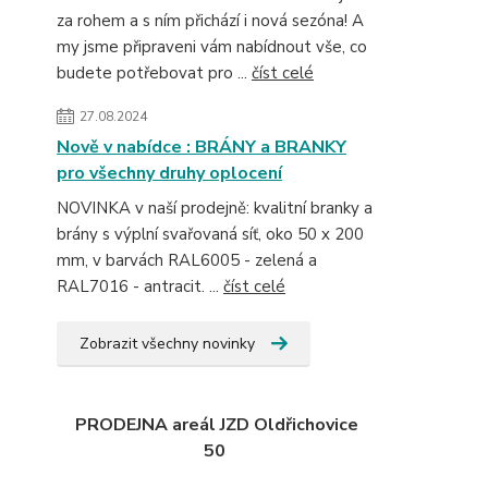
za rohem a s ním přichází i nová sezóna! A
my jsme připraveni vám nabídnout vše, co
budete potřebovat pro ...
číst celé
27.08.2024
Nově v nabídce : BRÁNY a BRANKY
pro všechny druhy oplocení
NOVINKA v naší prodejně: kvalitní branky a
brány s výplní svařovaná síť, oko 50 x 200
mm, v barvách RAL6005 - zelená a
RAL7016 - antracit. ...
číst celé
Zobrazit všechny novinky
PRODEJNA areál JZD Oldřichovice
50