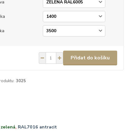
va
ška
ka
Přidat do košíku
roduktu:
3025
zelená
,
RAL7016 antracit