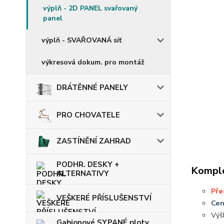
výplň - 2D PANEL svařovaný
panel
výplň - SVAŘOVANÁ síť
výkresová dokum. pro montáž
DRÁTĚNNÉ PANELY
PRO CHOVATELE
ZASTÍNĚNÍ ZAHRAD
PODHR. DESKY +
Komple
ALTERNATIVY
Pře
VEŠKERÉ PŘÍSLUŠENSTVÍ
Cen
Výš
Gabionové SYPANÉ ploty