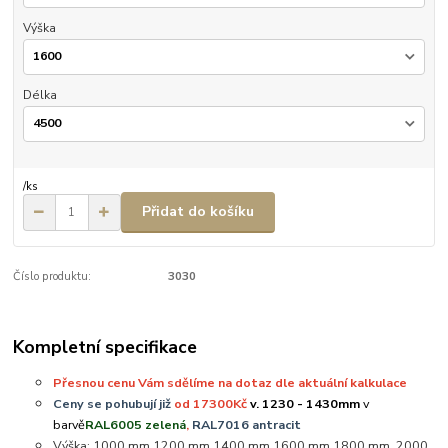
Výška
Délka
/
ks
Přidat do košíku
Číslo produktu:
3030
Kompletní specifikace
Přesnou cenu Vám sdělíme na dotaz dle aktuální kalkulace
Ceny se pohubují již
od 17300Kč
v. 1230 - 1430mm
v
barvě
RAL6005 zelená
,
RAL7016 antracit
Výška: 1000 mm,1200 mm,1400 mm,1600 mm,1800 mm, 2000