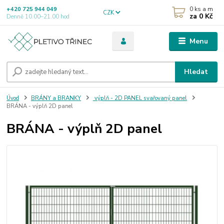
0
ks a m
+420 725 944 049
CZK
za
0 Kč
Denně 10.00–21.00 hod
Menu
Hledat
Úvod
BRÁNY a BRANKY
výplň - 2D PANEL svařovaný panel
BRÁNA - výplň 2D panel
BRÁNA - výplň 2D panel