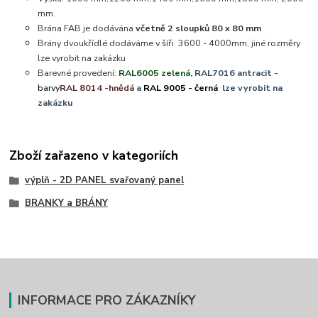
mm.
Brána FAB je dodávána
včetně 2 sloupků 80 x 80 mm
Brány dvoukřídlé dodáváme v šíři 3600 - 4000mm, jiné rozměry
lze vyrobit na zakázku
Barevné provedení:
RAL6005 zelená
,
RAL7016 antracit -
barvy
RAL 8014 -hnědá
a
RAL 9005 - černá
lze vyrobit na
zakázku
Zboží zařazeno v kategoriích
výplň - 2D PANEL svařovaný panel
BRANKY a BRÁNY
INFORMACE PRO ZÁKAZNÍKY