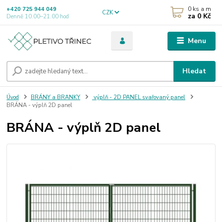
0
ks a m
+420 725 944 049
CZK
za
0 Kč
Denně 10.00–21.00 hod
Menu
Hledat
Úvod
BRÁNY a BRANKY
výplň - 2D PANEL svařovaný panel
BRÁNA - výplň 2D panel
BRÁNA - výplň 2D panel