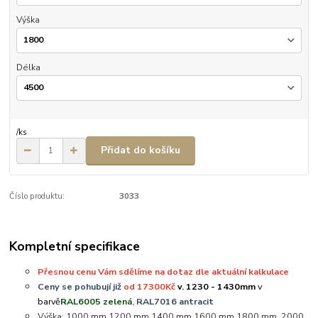
Výška
Délka
/
ks
Přidat do košíku
Číslo produktu:
3033
Kompletní specifikace
Přesnou cenu Vám sdělíme na dotaz dle aktuální kalkulace
Ceny se pohubují již
od 17300Kč
v. 1230 - 1430mm
v
barvě
RAL6005 zelená
,
RAL7016 antracit
Výška: 1000 mm,1200 mm,1400 mm,1600 mm,1800 mm, 2000