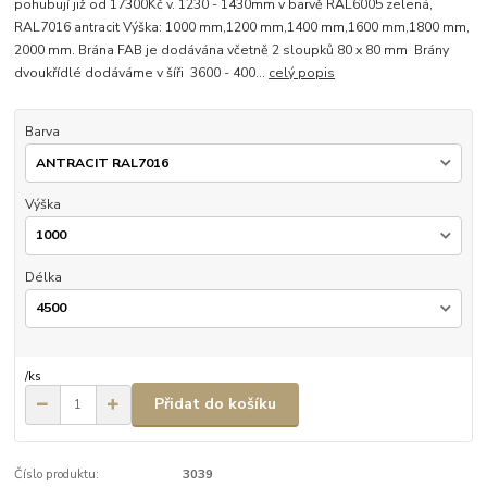
pohubují již od 17300Kč v. 1230 - 1430mm v barvě RAL6005 zelená,
RAL7016 antracit Výška: 1000 mm,1200 mm,1400 mm,1600 mm,1800 mm,
2000 mm. Brána FAB je dodávána včetně 2 sloupků 80 x 80 mm Brány
dvoukřídlé dodáváme v šíři 3600 - 400...
celý popis
Barva
Výška
Délka
/
ks
Přidat do košíku
Číslo produktu:
3039