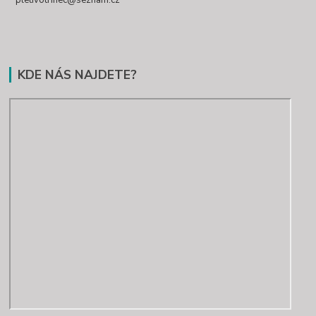
pletivotrinec@seznam.cz
KDE NÁS NAJDETE?