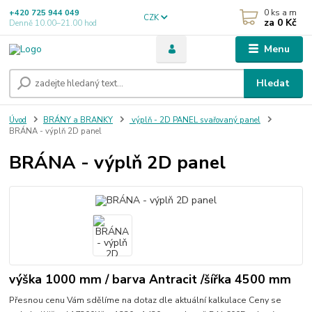
0
ks a m
+420 725 944 049
CZK
za
0 Kč
Denně 10.00–21.00 hod
Menu
Hledat
Úvod
BRÁNY a BRANKY
výplň - 2D PANEL svařovaný panel
BRÁNA - výplň 2D panel
BRÁNA - výplň 2D panel
výška 1000 mm / barva Antracit /šířka 4500 mm
Přesnou cenu Vám sdělíme na dotaz dle aktuální kalkulace Ceny se