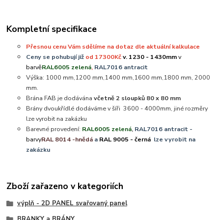
Kompletní specifikace
Přesnou cenu Vám sdělíme na dotaz dle aktuální kalkulace
Ceny se pohubují již
od 17300Kč
v. 1230 - 1430mm
v
barvě
RAL6005 zelená
,
RAL7016 antracit
Výška: 1000 mm,1200 mm,1400 mm,1600 mm,1800 mm, 2000
mm.
Brána FAB je dodávána
včetně 2 sloupků 80 x 80 mm
Brány dvoukřídlé dodáváme v šíři 3600 - 4000mm, jiné rozměry
lze vyrobit na zakázku
Barevné provedení:
RAL6005 zelená
,
RAL7016 antracit -
barvy
RAL 8014 -hnědá
a
RAL 9005 - černá
lze vyrobit na
zakázku
Zboží zařazeno v kategoriích
výplň - 2D PANEL svařovaný panel
BRANKY a BRÁNY