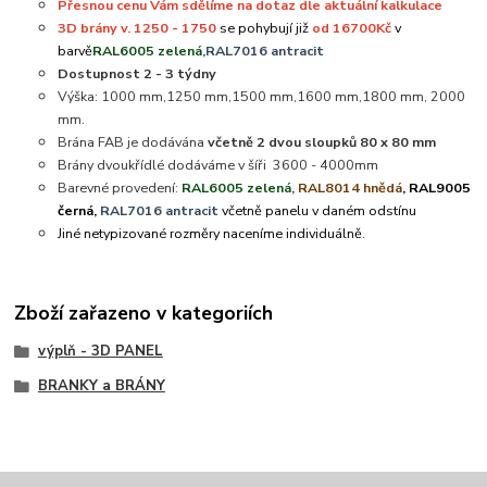
Přesnou cenu Vám sdělíme na dotaz dle aktuální kalkulace
3D brány v. 1250 - 1750
se pohybují již
od 16700Kč
v
barvě
RAL6005 zelená,
RAL7016 antracit
Dostupnost 2 - 3 týdny
Výška: 1000 mm,1250 mm,1500 mm,1600 mm,1800 mm, 2000
mm.
Brána FAB je dodávána
včetně 2 dvou sloupků 80 x 80 mm
Brány dvoukřídlé dodáváme v šíři 3600 - 4000mm
Barevné provedení:
RAL6005 zelená
,
RAL8014 hnědá
, RAL9005
černá,
RAL7016 antracit
včetně panelu v daném odstínu
Jiné netypizované rozměry naceníme individuálně.
Zboží zařazeno v kategoriích
výplň - 3D PANEL
BRANKY a BRÁNY