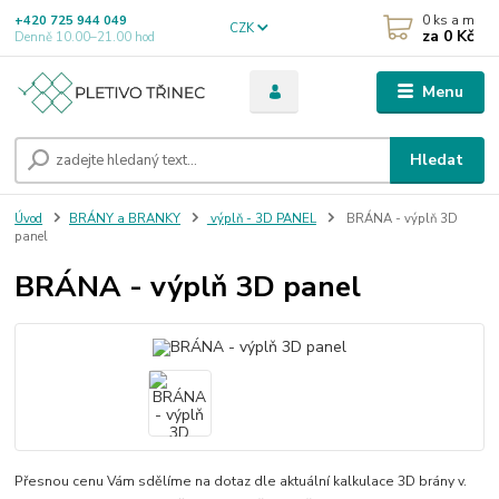
0
ks a m
+420 725 944 049
CZK
za
0 Kč
Denně 10.00–21.00 hod
Menu
Hledat
Úvod
BRÁNY a BRANKY
výplň - 3D PANEL
BRÁNA - výplň 3D
panel
BRÁNA - výplň 3D panel
Přesnou cenu Vám sdělíme na dotaz dle aktuální kalkulace 3D brány v.