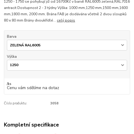
1250 - 1750 se pohybují již od 16700Kč v barvě RAL6005 zelená,RAL7016
antracit Dostupnost 2 - 3 týdny Výška: 1000 mm,1250 mm,1500 mm,1600
mm,1800 mm, 2000 mm. Brána FAB je dodávána včetně 2 dvou sloupků
80 x 80 mm Brány dvoukřídlé...
celý popis
Barva
Výška
/
ks
Cenu vám sdělíme na dotaz
Číslo produktu:
3058
Kompletní specifikace