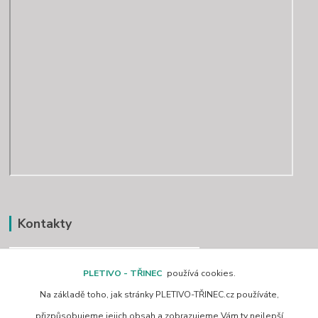
Kontakty
PLETIVO - TŘINEC
používá cookies.
Na základě toho, jak stránky PLETIVO-TŘINEC.cz používáte,
www.pletivo-trinec.cz
přizpůsobujeme jejich obsah a zobrazujeme Vám ty nejlepší