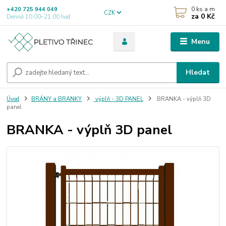
0
ks a m
+420 725 944 049
CZK
za
0 Kč
Denně 10.00–21.00 hod
Menu
Hledat
Úvod
BRÁNY a BRANKY
výplň - 3D PANEL
BRANKA - výplň 3D
panel
BRANKA - výplň 3D panel