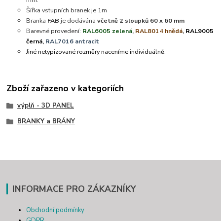
Šířka vstupních branek je 1m
Branka
FAB
je dodávána
včetně 2 sloupků 60 x 60 mm
Barevné provedení:
RAL6005 zelená
,
RAL8014 hnědá
, RAL9005
černá,
RAL7016 antracit
Jiné netypizované rozměry naceníme individuálně.
Zboží zařazeno v kategoriích
výplň - 3D PANEL
BRANKY a BRÁNY
INFORMACE PRO ZÁKAZNÍKY
Obchodní podmínky
GDPR