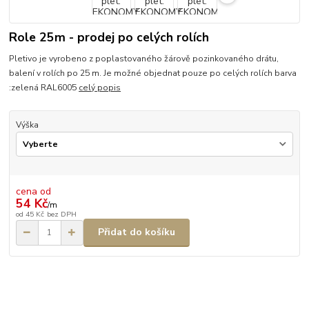
Role 25m - prodej po celých rolích
Pletivo je vyrobeno z poplastovaného žárově pozinkovaného drátu,
balení v rolích po 25 m. Je možné objednat pouze po celých rolích barva
:zelená RAL6005
celý popis
Výška
cena od
54 Kč
/
m
od
45 Kč
bez DPH
Přidat do košíku