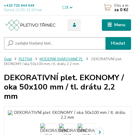
0
ks a m
+420 725 944 049
CZK
za
0 Kč
Denně 10.00–21.00 hod
Menu
Hledat
Úvod
PLETIVA
MODERNÍ SVAŘOVANÉ Pl.
DEKORATIVNÍ plet.
EKONOMY / oka 50x100 mm / tl. drátu 2,2 mm
DEKORATIVNÍ plet. EKONOMY /
oka 50x100 mm / tl. drátu 2,2
mm