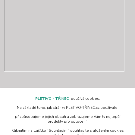
Kontakty
PLETIVO - TŘINEC
používá cookies.
Na základě toho, jak stránky PLETIVO-TŘINEC.cz používáte,
www.pletivo-trinec.cz
přizpůsobujeme jejich obsah a zobrazujeme Vám ty nejlepší
produkty pro oplocení.
Raszka Petr
Kliknutím na tlačítko `Souhlasím` souhlasíte s uložením cookies