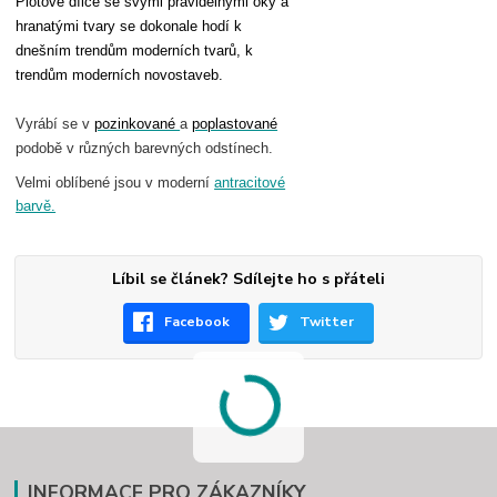
Plotové dílce se svými pravidelnými oky a
hranatými tvary se dokonale hodí k
dnešním trendům moderních tvarů, k
trendům moderních novostaveb.
Vyrábí se v
pozinkované
a
poplastované
podobě v různých barevných odstínech.
Velmi oblíbené jsou v moderní
antracitové
barvě.
Líbil se článek? Sdílejte ho s přáteli
Facebook
Twitter
INFORMACE PRO ZÁKAZNÍKY