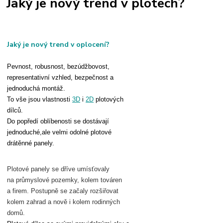
Jaký je nový trend v plotech?
Jaký je nový trend v oplocení?
Pevnost, robusnost, bezúdžbovost,
representativní vzhled, bezpečnost a
jednoduchá montáž.
To vše jsou vlastnosti
3D
i
2D
plotových
dílců.
Do popředí oblíbenosti se dostávají
jednoduché,ale velmi odolné plotové
drátěnné panely.
Plotové panely se dříve umísťovaly
na průmyslové pozemky, kolem továren
a firem. Postupně se začaly rozšiřovat
kolem zahrad a nově i kolem rodinných
domů.