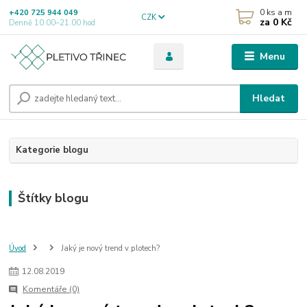
0
ks a m
+420 725 944 049
CZK
za
0 Kč
Denně 10.00–21.00 hod
Menu
Hledat
Kategorie blogu
Štítky blogu
Úvod
Jaký je nový trend v plotech?
12
.
08
.
2019
Komentáře (0)