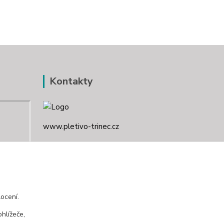
Kontakty
www.pletivo-trinec.cz
Raszka Petr
+420 725 944 049
Denně 10.00–21.00 hod
ocení.
pletivotrinec@seznam.cz
hlížeče,