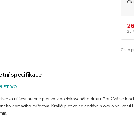
Ok
26
21 
Číslo p
tní specifikace
PLETIVO
niverzální šestihranné pletivo z pozinkovaného drátu. Používá se k oc
bného domácího zvířectva. Králičí pletivo se dodává s oky o velikosti
 mm.