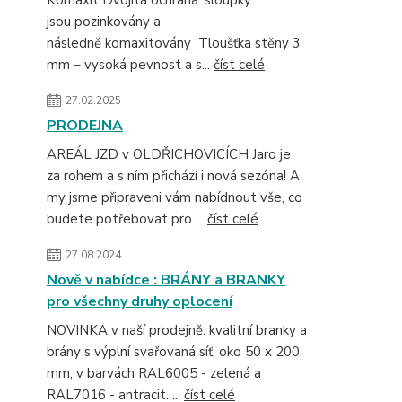
jsou pozinkovány a
následně komaxitovány Tloušťka stěny 3
mm – vysoká pevnost a s...
číst celé
27.02.2025
PRODEJNA
AREÁL JZD v OLDŘICHOVICÍCH Jaro je
za rohem a s ním přichází i nová sezóna! A
my jsme připraveni vám nabídnout vše, co
budete potřebovat pro ...
číst celé
27.08.2024
Nově v nabídce : BRÁNY a BRANKY
pro všechny druhy oplocení
NOVINKA v naší prodejně: kvalitní branky a
brány s výplní svařovaná síť, oko 50 x 200
mm, v barvách RAL6005 - zelená a
RAL7016 - antracit. ...
číst celé