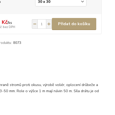
a
 Kč
/
ks
Přidat do košíku
Kč
bez DPH
roduktu:
8073
hraně stromů proti okusu, výrobě voliér, oplocení drůbeže a
13-50 mm. Role o výšce 1 m mají návin 50 m. Síla drátu je od