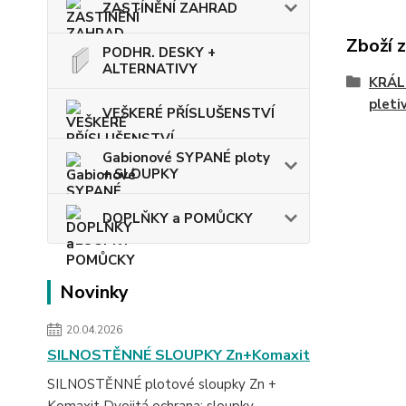
ZASTÍNĚNÍ ZAHRAD
Zboží 
PODHR. DESKY +
ALTERNATIVY
KRÁLI
pleti
VEŠKERÉ PŘÍSLUŠENSTVÍ
Gabionové SYPANÉ ploty
+ SLOUPKY
DOPLŇKY a POMŮCKY
Novinky
20.04.2026
SILNOSTĚNNÉ SLOUPKY Zn+Komaxit
SILNOSTĚNNÉ plotové sloupky Zn +
Komaxit Dvojitá ochrana: sloupky