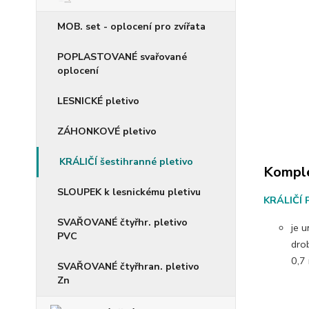
MOB. set - oplocení pro zvířata
POPLASTOVANÉ svařované
oplocení
LESNICKÉ pletivo
ZÁHONKOVÉ pletivo
KRÁLIČÍ šestihranné pletivo
Komple
SLOUPEK k lesnickému pletivu
KRÁLIČÍ 
SVAŘOVANÉ čtyřhr. pletivo
je u
PVC
dro
0,7
SVAŘOVANÉ čtyřhran. pletivo
Zn