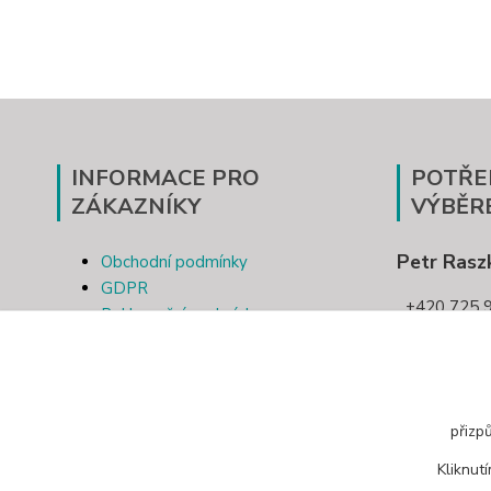
INFORMACE PRO
POTŘE
ZÁKAZNÍKY
VÝBĚR
Petr Rasz
Obchodní podmínky
GDPR
+420 725 9
Reklamační podmínky
Kontakt
pletivotri
Odstoupení od smlouvy
přizp
Kliknut