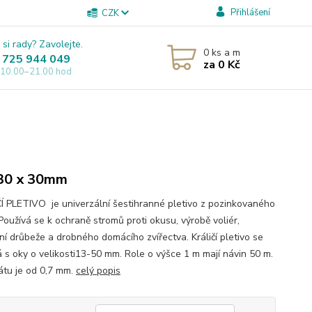
Přihlášení
CZK
 si rady? Zavolejte.
0
ks a m
 725 944 049
za
0 Kč
 10.00–21.00 hod
30 x 30mm
Í PLETIVO je univerzální šestihranné pletivo z pozinkovaného
Používá se k ochraně stromů proti okusu, výrobě voliér,
ní drůbeže a drobného domácího zvířectva. Králičí pletivo se
 s oky o velikosti13-50 mm. Role o výšce 1 m mají návin 50 m.
rátu je od 0,7 mm.
celý popis