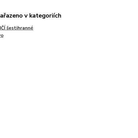
zařazeno v kategoriích
ČÍ šestihranné
vo