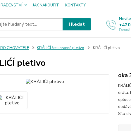
ORADENSTVÍ
JAK NAKOUPIT
KONTAKTY
Nevíte
Hledat
+420
Denně
PRO CHOVATELE
KRÁLIČÍ šestihranné pletivo
KRÁLIĆÍ pletivo
IĆÍ pletivo
oka 
KRÁLIČ
drátu. 
oploce
dodává
Síla d