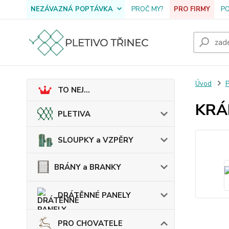
NEZÁVAZNÁ POPTÁVKA
PROČ MY?
PRO FIRMY
P
Úvod
TO NEJ...
KRÁL
PLETIVA
SLOUPKY a VZPĚRY
BRÁNY a BRANKY
DRÁTĚNNÉ PANELY
PRO CHOVATELE