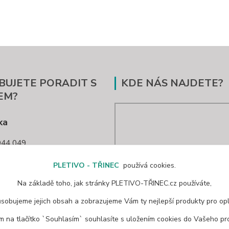
BUJETE PORADIT S
KDE NÁS NAJDETE?
EM?
ka
44 049
nec@seznam.cz
PLETIVO - TŘINEC
používá cookies.
Na základě toho, jak stránky PLETIVO-TŘINEC.cz používáte,
ůsobujeme jejich obsah a zobrazujeme Vám ty nejlepší produkty pro opl
ím na tlačítko `Souhlasím` souhlasíte s uložením cookies do Vašeho pro