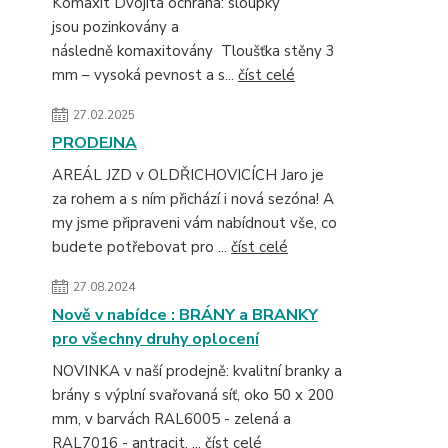
Komaxit Dvojitá ochrana: sloupky
jsou pozinkovány a
následně komaxitovány Tloušťka stěny 3
mm – vysoká pevnost a s...
číst celé
27.02.2025
PRODEJNA
AREÁL JZD v OLDŘICHOVICÍCH Jaro je
za rohem a s ním přichází i nová sezóna! A
my jsme připraveni vám nabídnout vše, co
budete potřebovat pro ...
číst celé
27.08.2024
Nově v nabídce : BRÁNY a BRANKY
pro všechny druhy oplocení
NOVINKA v naší prodejně: kvalitní branky a
brány s výplní svařovaná síť, oko 50 x 200
mm, v barvách RAL6005 - zelená a
RAL7016 - antracit. ...
číst celé