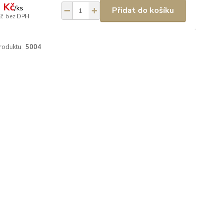
 Kč
/
ks
Přidat do košíku
Kč
bez DPH
roduktu:
5004