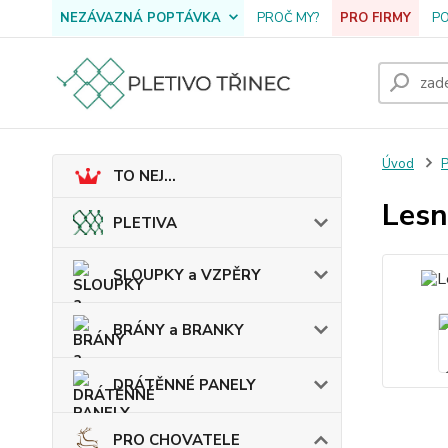
NEZÁVAZNÁ POPTÁVKA
PROČ MY?
PRO FIRMY
P
Úvod
TO NEJ...
Lesn
PLETIVA
SLOUPKY a VZPĚRY
BRÁNY a BRANKY
DRÁTĚNNÉ PANELY
PRO CHOVATELE