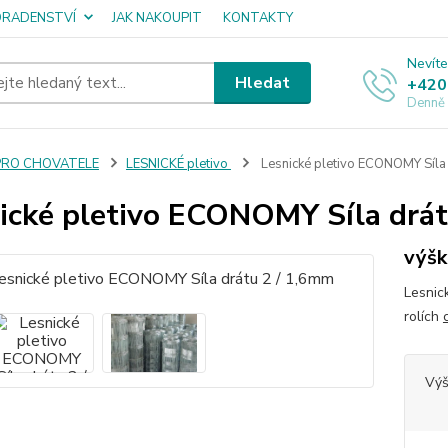
ORADENSTVÍ
JAK NAKOUPIT
KONTAKTY
Nevíte
Hledat
+420
Denně
PRO CHOVATELE
LESNICKÉ pletivo
Lesnické pletivo ECONOMY Síla 
ické pletivo ECONOMY Síla drát
výš
Lesnic
rolích
Vý