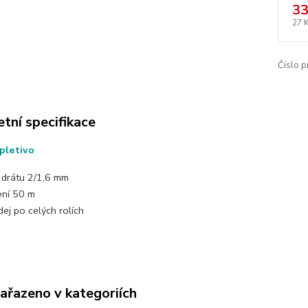
33
27 
Číslo p
tní specifikace
 pletivo
a drátu 2/1,6 mm
ení 50 m
ej po celých rolích
zařazeno v kategoriích