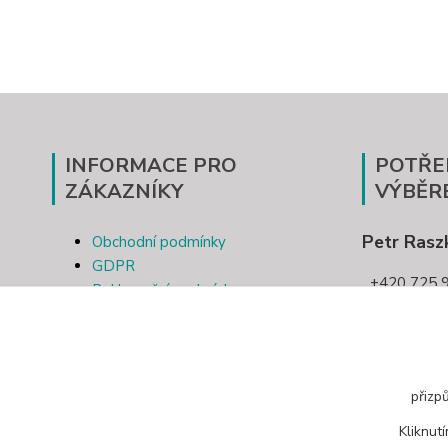
INFORMACE PRO
POTŘE
ZÁKAZNÍKY
VÝBĚR
Petr Rasz
Obchodní podmínky
GDPR
+420 725 9
Reklamační podmínky
Kontakt
pletivotri
Odstoupení od smlouvy
přizp
Kliknut