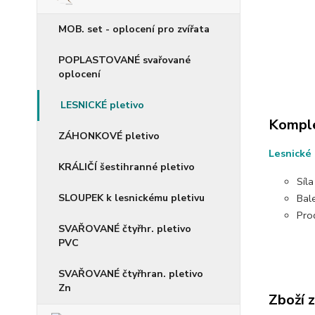
MOB. set - oplocení pro zvířata
POPLASTOVANÉ svařované
oplocení
LESNICKÉ pletivo
Komple
ZÁHONKOVÉ pletivo
Lesnické
KRÁLIČÍ šestihranné pletivo
Síl
Bal
SLOUPEK k lesnickému pletivu
Prod
SVAŘOVANÉ čtyřhr. pletivo
PVC
SVAŘOVANÉ čtyřhran. pletivo
Zn
Zboží 