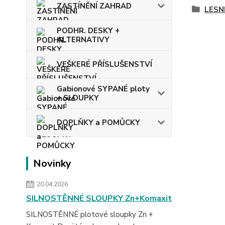
ZASTÍNĚNÍ ZAHRAD
LESNI
PODHR. DESKY +
ALTERNATIVY
VEŠKERÉ PŘÍSLUŠENSTVÍ
Gabionové SYPANÉ ploty
+ SLOUPKY
DOPLŇKY a POMŮCKY
Novinky
20.04.2026
SILNOSTĚNNÉ SLOUPKY Zn+Komaxit
SILNOSTĚNNÉ plotové sloupky Zn +