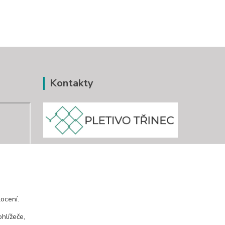
Kontakty
www.pletivo-trinec.cz
Raszka Petr
+420 725 944 049
ocení.
Denně 10.00–21.00 hod
hlížeče,
pletivotrinec@seznam.cz