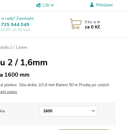
Přihlášení
CZK
 si rady? Zavolejte.
0
ks a m
 725 944 049
za
0 Kč
 10.00–21.00 hod
drátu 2 / 1,6mm
u 2 / 1,6mm
ka 1600 mm
ké pletivo Síla drátu 2/1,6 mm Balení 50 m Prodej po celých
celý popis
ška