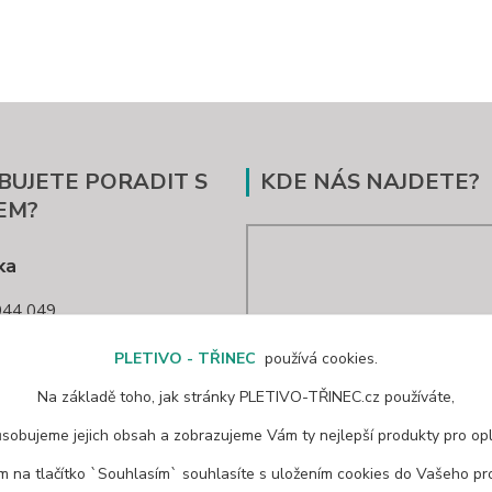
BUJETE PORADIT S
KDE NÁS NAJDETE?
EM?
ka
44 049
nec@seznam.cz
PLETIVO - TŘINEC
používá cookies.
Na základě toho, jak stránky PLETIVO-TŘINEC.cz používáte,
ůsobujeme jejich obsah a zobrazujeme Vám ty nejlepší produkty pro opl
ím na tlačítko `Souhlasím` souhlasíte s uložením cookies do Vašeho pro