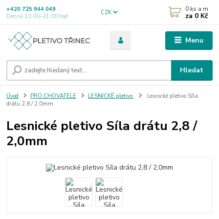
0
ks a m
+420 725 944 049
CZK
za
0 Kč
Denně 10.00–21.00 hod
Menu
Hledat
Úvod
PRO CHOVATELE
LESNICKÉ pletivo
Lesnické pletivo Síla
drátu 2,8 / 2,0mm
Lesnické pletivo Síla drátu 2,8 /
2,0mm