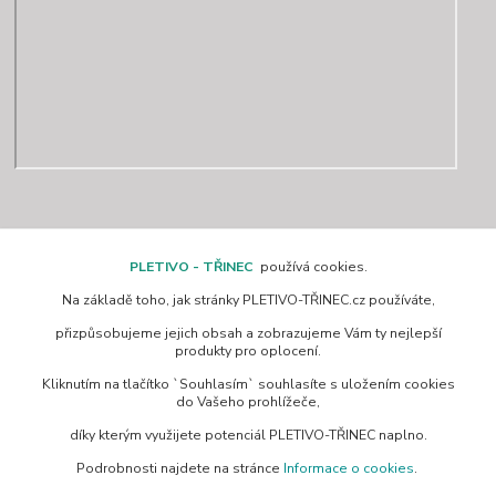
Kontakty
PLETIVO - TŘINEC
používá cookies.
Na základě toho, jak stránky PLETIVO-TŘINEC.cz používáte,
www.pletivo-trinec.cz
přizpůsobujeme jejich obsah a zobrazujeme Vám ty nejlepší
produkty pro oplocení.
Raszka Petr
Kliknutím na tlačítko `Souhlasím` souhlasíte s uložením cookies
+420 725 944 049
do Vašeho prohlížeče,
Denně 10.00–21.00 hod
díky kterým využijete potenciál PLETIVO-TŘINEC naplno.
pletivotrinec@seznam.cz
Podrobnosti najdete na stránce
Informace o cookies
.