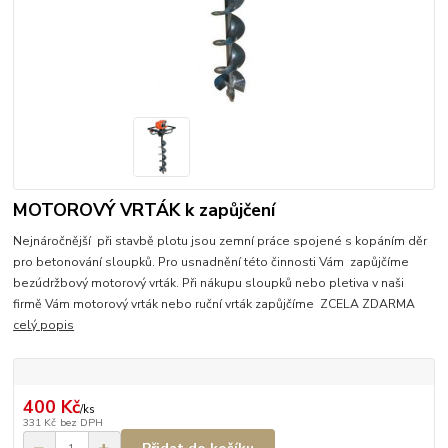
MOTOROVÝ VRTÁK k zapůjčení
Nejnáročnější při stavbě plotu jsou zemní práce spojené s kopáním děr
pro betonování sloupků. Pro usnadnění této činnosti Vám zapůjčíme
bezúdržbový motorový vrták. Při nákupu sloupků nebo pletiva v naši
firmě Vám motorový vrták nebo ruční vrták zapůjčíme ZCELA ZDARMA
celý popis
400 Kč
/
ks
331 Kč
bez DPH