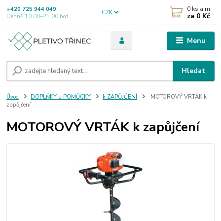
0
ks a m
+420 725 944 049
CZK
za
0 Kč
Denně 10.00–21.00 hod
Menu
Hledat
Úvod
DOPLŇKY a POMŮCKY
k ZAPŮJČENÍ
MOTOROVÝ VRTÁK k
zapůjčení
MOTOROVÝ VRTÁK k zapůjčení