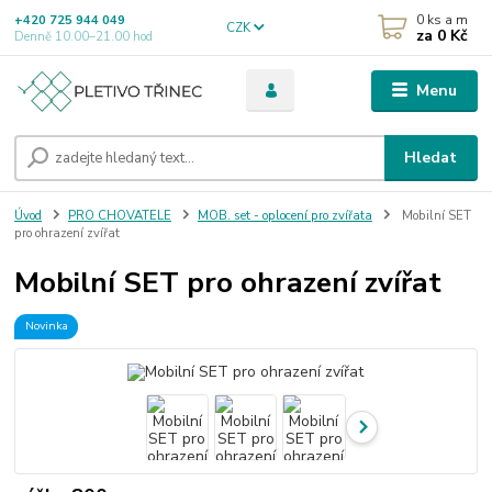
0
ks a m
+420 725 944 049
CZK
za
0 Kč
Denně 10.00–21.00 hod
Menu
Hledat
Úvod
PRO CHOVATELE
MOB. set - oplocení pro zvířata
Mobilní SET
pro ohrazení zvířat
Mobilní SET pro ohrazení zvířat
Novinka