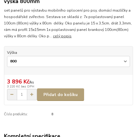
výška 800mm
set panelů pro výstavbu mobilního oplocení pro psy, domácí mazlíčky a
hospodářské zvířectvo. Sestava se skladá z: 7x poplastovaný panel
100cm (80cm) výšky x 80cm délky. Oko panelu je 15 x 3,5cm, drát 3,3mm,
rám má profil 15x15mm 1x poplastovaný panel brankový 100cm(80cm)
výšky x 80cm délky. Oko p...
celý popis
Výška
3 896 Kč
/
ks
3 220 Kč
bez DPH
Přidat do košíku
Číslo produktu:
8
Kompletní specifikace