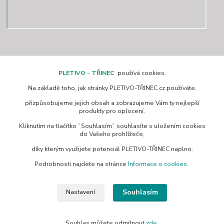
Kontakty
PLETIVO - TŘINEC
používá cookies.
Na základě toho, jak stránky PLETIVO-TŘINEC.cz používáte,
www.pletivo-trinec.cz
přizpůsobujeme jejich obsah a zobrazujeme Vám ty nejlepší
produkty pro oplocení.
Raszka Petr
Kliknutím na tlačítko `Souhlasím` souhlasíte s uložením cookies
+420 725 944 049
do Vašeho prohlížeče,
Denně 10.00–21.00 hod
díky kterým využijete potenciál PLETIVO-TŘINEC naplno.
pletivotrinec@seznam.cz
Podrobnosti najdete na stránce
Informace o cookies
.
Souhlasím
Nastavení
© 2019 Pletivo Třinec | Všechna práva vyhrazena.
Souhlas můžete odmítnout
zde
.