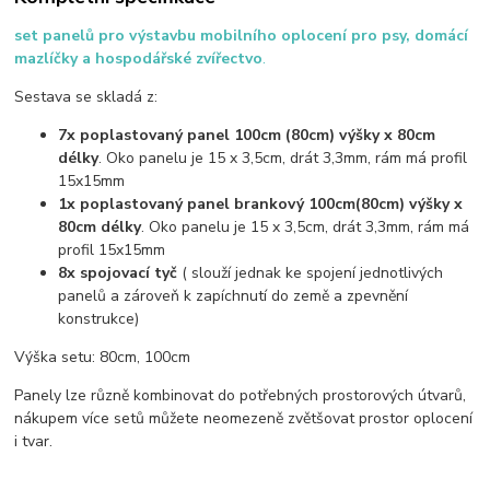
set panelů pro výstavbu mobilního oplocení pro psy, domácí
mazlíčky a hospodářské zvířectvo
.
Sestava se skladá z:
7x poplastovaný panel 100cm (80cm) výšky x 80cm
délky
. Oko panelu je 15 x 3,5cm, drát 3,3mm, rám má profil
15x15mm
1x poplastovaný panel brankový 100cm(80cm) výšky x
80cm délky
. Oko panelu je 15 x 3,5cm, drát 3,3mm, rám má
profil 15x15mm
8x spojovací tyč
( slouží jednak ke spojení jednotlivých
panelů a zároveň k zapíchnutí do země a zpevnění
konstrukce)
Výška setu: 80cm, 100cm
Panely lze různě kombinovat do potřebných prostorových útvarů,
nákupem více setů můžete neomezeně zvětšovat prostor oplocení
i tvar.