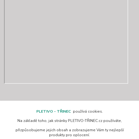
Kontakty
PLETIVO - TŘINEC
používá cookies.
Na základě toho, jak stránky PLETIVO-TŘINEC.cz používáte,
www.pletivo-trinec.cz
přizpůsobujeme jejich obsah a zobrazujeme Vám ty nejlepší
produkty pro oplocení.