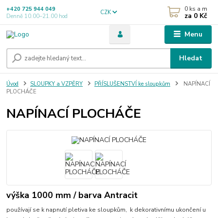
0
ks a m
+420 725 944 049
CZK
za
0 Kč
Denně 10.00–21.00 hod
Menu
Hledat
Úvod
SLOUPKY a VZPĚRY
PŘÍSLUŠENSTVÍ ke sloupkům
NAPÍNACÍ
PLOCHÁČE
NAPÍNACÍ PLOCHÁČE
výška 1000 mm / barva Antracit
používají se k napnutí pletiva ke sloupkům, k dekorativnímu ukončení u