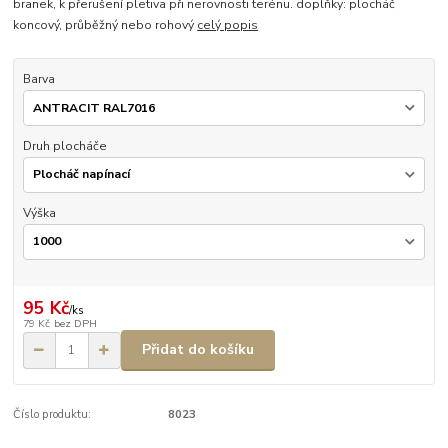
branek, k přerušení pletiva při nerovnosti terénu. doplňky: plocháč
koncový, průběžný nebo rohový
celý popis
Barva
Druh plocháče
Výška
95 Kč
/
ks
79 Kč
bez DPH
Přidat do košíku
Číslo produktu:
8023