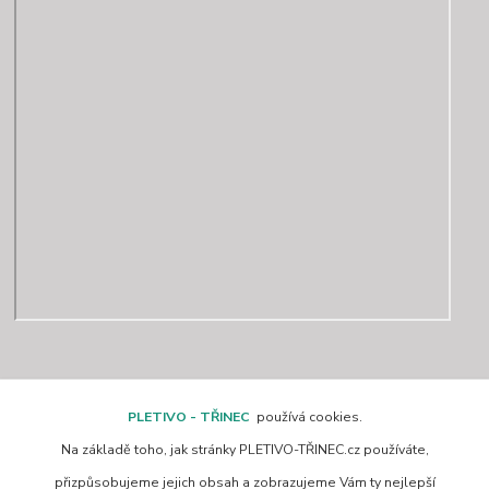
Kontakty
PLETIVO - TŘINEC
používá cookies.
Na základě toho, jak stránky PLETIVO-TŘINEC.cz používáte,
www.pletivo-trinec.cz
přizpůsobujeme jejich obsah a zobrazujeme Vám ty nejlepší