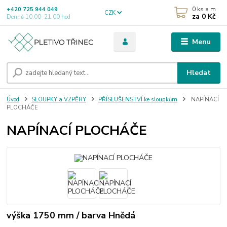
0
ks a m
+420 725 944 049
CZK
za
0 Kč
Denně 10.00–21.00 hod
Menu
Hledat
Úvod
SLOUPKY a VZPĚRY
PŘÍSLUŠENSTVÍ ke sloupkům
NAPÍNACÍ
PLOCHÁČE
NAPÍNACÍ PLOCHÁČE
výška 1750 mm / barva Hnědá