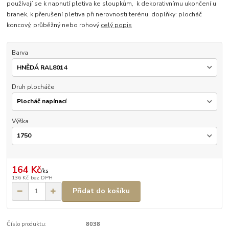
používají se k napnutí pletiva ke sloupkům, k dekorativnímu ukončení u
branek, k přerušení pletiva při nerovnosti terénu. doplňky: plocháč
koncový, průběžný nebo rohový
celý popis
Barva
Druh plocháče
Výška
164 Kč
/
ks
136 Kč
bez DPH
Přidat do košíku
Číslo produktu:
8038