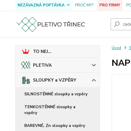
NEZÁVAZNÁ POPTÁVKA
PROČ MY?
PRO FIRMY
P
Úvod
TO NEJ...
NAP
PLETIVA
SLOUPKY a VZPĚRY
SILNOSTĚNNÉ sloupky a vzpěry
TENKOSTĚNNÉ sloupky a
vzpěry
BAREVNÉ, Zn sloupky a vzpěry