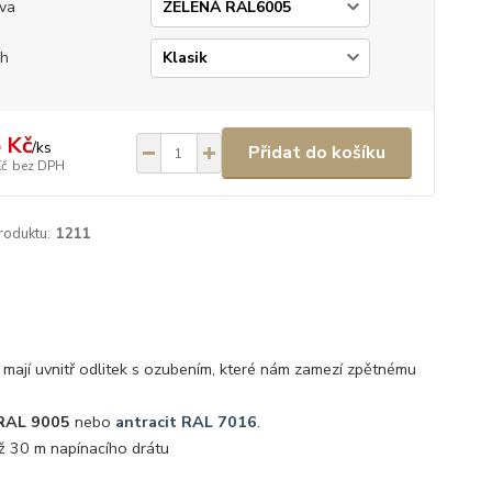
va
uh
 Kč
/
ks
Přidat do košíku
Kč
bez DPH
roduktu:
1211
 mají uvnitř odlitek s ozubením, které nám zamezí zpětnému
RAL 9005
nebo
antracit RAL 7016
.
ž 30 m napínacího drátu