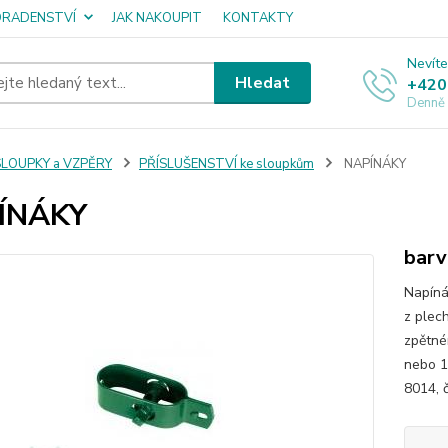
ORADENSTVÍ
JAK NAKOUPIT
KONTAKTY
Nevíte
Hledat
+420
Denně
SLOUPKY a VZPĚRY
PŘÍSLUŠENSTVÍ ke sloupkům
NAPÍNÁKY
ÍNÁKY
barv
Napíná
z plec
zpětné
nebo 1
8014, 