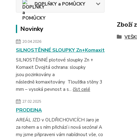
DOPLŇKY a POMŮCKY
Zboží 
Novinky
VEŠK
20.04.2026
SILNOSTĚNNÉ SLOUPKY Zn+Komaxit
SILNOSTĚNNÉ plotové sloupky Zn +
Komaxit Dvojitá ochrana: sloupky
jsou pozinkovány a
následně komaxitovány Tloušťka stěny 3
mm – vysoká pevnost a s...
číst celé
27.02.2025
PRODEJNA
AREÁL JZD v OLDŘICHOVICÍCH Jaro je
za rohem a s ním přichází i nová sezóna! A
my jsme připraveni vám nabídnout vše, co