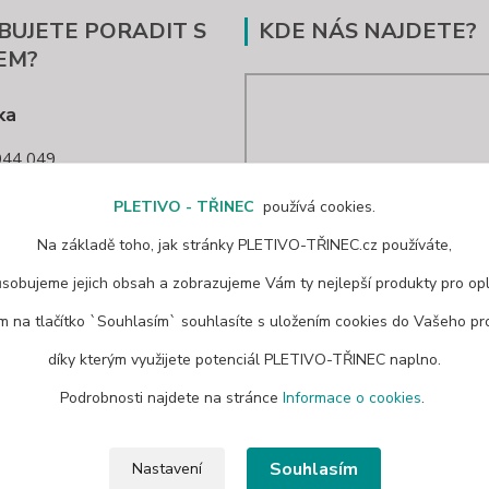
BUJETE PORADIT S
KDE NÁS NAJDETE?
EM?
ka
44 049
trinec@seznam.cz
PLETIVO - TŘINEC
používá cookies.
Na základě toho, jak stránky PLETIVO-TŘINEC.cz používáte,
ůsobujeme jejich obsah a zobrazujeme Vám ty nejlepší produkty pro opl
ím na tlačítko `Souhlasím` souhlasíte s uložením cookies do Vašeho pro
díky kterým využijete potenciál PLETIVO-TŘINEC naplno.
Podrobnosti najdete na stránce
Informace o cookies
.
Souhlasím
Nastavení