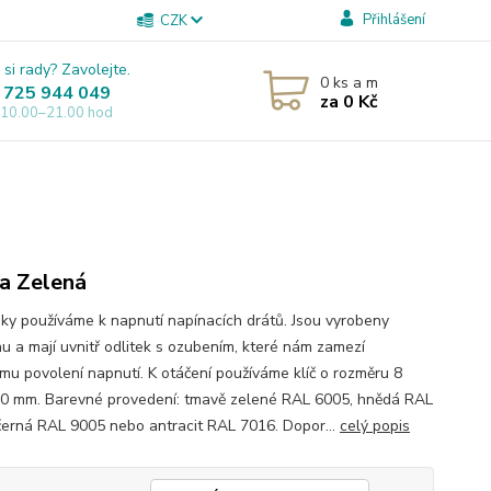
Přihlášení
CZK
 si rady? Zavolejte.
0
ks a m
 725 944 049
za
0 Kč
 10.00–21.00 hod
a Zelená
ky používáme k napnutí napínacích drátů. Jsou vyrobeny
hu a mají uvnitř odlitek s ozubením, které nám zamezí
mu povolení napnutí. K otáčení používáme klíč o rozměru 8
0 mm. Barevné provedení: tmavě zelené RAL 6005, hnědá RAL
černá RAL 9005 nebo antracit RAL 7016. Dopor...
celý popis