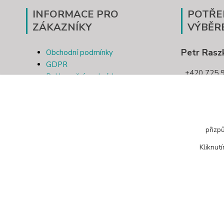
INFORMACE PRO
POTŘE
ZÁKAZNÍKY
VÝBĚR
Petr Rasz
Obchodní podmínky
GDPR
+420 725 9
Reklamační podmínky
Kontakt
pletivo
Odstoupení od smlouvy
přizp
Kliknut