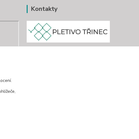
Kontakty
www.pletivo-trinec.cz
Raszka Petr
+420 725 944 049
ocení.
Denně 10.00–21.00 hod
hlížeče,
pletivotrinec@seznam.cz