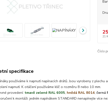
Bar
Dr
25
21 
Číslo p
tní specifikace
ínáky používáme k napnutí napínacích drátů. Jsou vyrobeny z plechu a
olení napnutí. K otáčení používáme klíč o rozměru 8 nebo 10 mm.
evné provedení:
tmavě zelené RAL 6005
,
hnědá RAL 8014
,
černá 
oručení k montáži: jedním napínákem STANDARD nenapínejte více ne