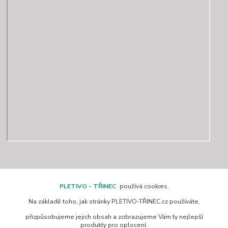
Kontakty
PLETIVO - TŘINEC
používá cookies.
Na základě toho, jak stránky PLETIVO-TŘINEC.cz používáte,
www.pletivo-trinec.cz
přizpůsobujeme jejich obsah a zobrazujeme Vám ty nejlepší
produkty pro oplocení.