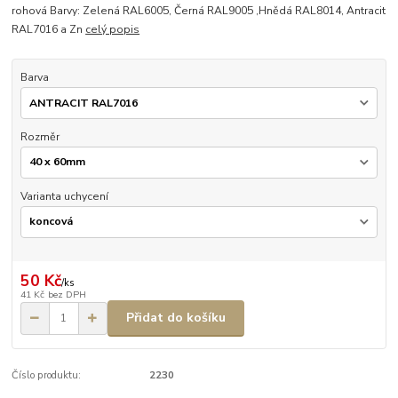
rohová Barvy: Zelená RAL6005, Černá RAL9005 ,Hnědá RAL8014, Antracit
RAL7016 a Zn
celý popis
Barva
Rozměr
Varianta uchycení
50 Kč
/
ks
41 Kč
bez DPH
Přidat do košíku
Číslo produktu:
2230