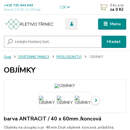
0
ks a m
+420 725 944 049
CZK
za
0 Kč
Denně 10.00–21.00 hod
Menu
Hledat
Úvod
DRÁTĚNNÉ PANELY
PŔÍSLUŠENSTVÍ
OBJÍMKY
OBJÍMKY
barva ANTRACIT / 40 x 60mm /koncová
Objímky na sloupky o pr. 48 mm Druh objímek: koncová, průběžná,