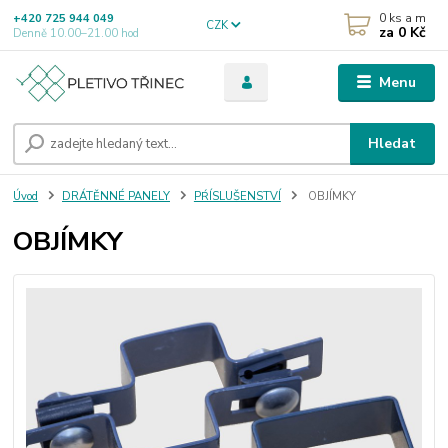
0
ks a m
+420 725 944 049
CZK
za
0 Kč
Denně 10.00–21.00 hod
Menu
Hledat
Úvod
DRÁTĚNNÉ PANELY
PŔÍSLUŠENSTVÍ
OBJÍMKY
OBJÍMKY