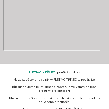
Kontakty
PLETIVO - TŘINEC
používá cookies.
Na základě toho, jak stránky PLETIVO-TŘINEC.cz používáte,
www.pletivo-trinec.cz
přizpůsobujeme jejich obsah a zobrazujeme Vám ty nejlepší
produkty pro oplocení.
Raszka Petr
Kliknutím na tlačítko `Souhlasím` souhlasíte s uložením cookies
+420 725 944 049
do Vašeho prohlížeče,
Denně 10.00–21.00 hod