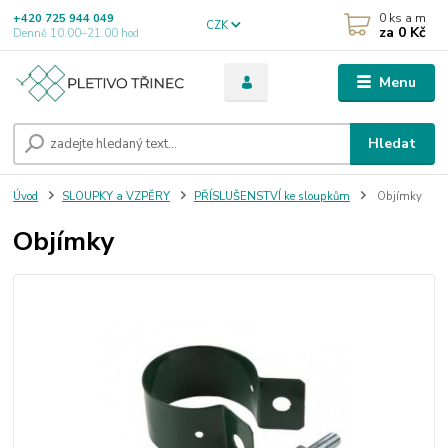
0
ks a m
+420 725 944 049
CZK
za
0 Kč
Denně 10.00–21.00 hod
Menu
Hledat
Úvod
SLOUPKY a VZPĚRY
PŘÍSLUŠENSTVÍ ke sloupkům
Objímky
Objímky