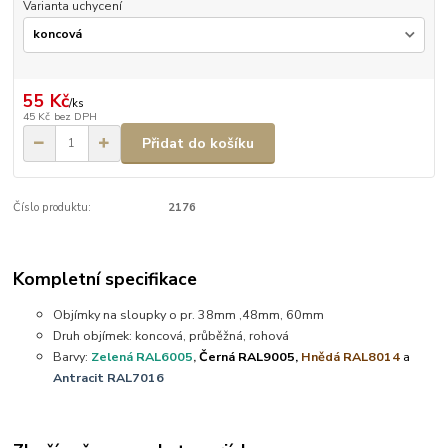
Varianta uchycení
55 Kč
/
ks
45 Kč
bez DPH
Přidat do košíku
Číslo produktu:
2176
Kompletní specifikace
Objímky na sloupky o pr. 38mm ,48mm, 60mm
Druh objímek: koncová, průběžná, rohová
Barvy:
Zelená RAL6005
,
Černá RAL9005,
Hnědá RAL8014
a
Antracit RAL7016