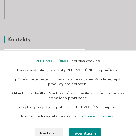
Kontakty
PLETIVO - TŘINEC
používá cookies.
Na základě toho, jak stránky PLETIVO-TŘINEC.cz používáte,
www.pletivo-trinec.cz
přizpůsobujeme jejich obsah a zobrazujeme Vám ty nejlepší
produkty pro oplocení.
Raszka Petr
Kliknutím na tlačítko `Souhlasím` souhlasíte s uložením cookies
+420 725 944 049
do Vašeho prohlížeče,
Denně 10.00–21.00 hod
díky kterým využijete potenciál PLETIVO-TŘINEC naplno.
pletivotrinec@seznam.cz
Podrobnosti najdete na stránce
Informace o cookies
.
Souhlasím
Nastavení