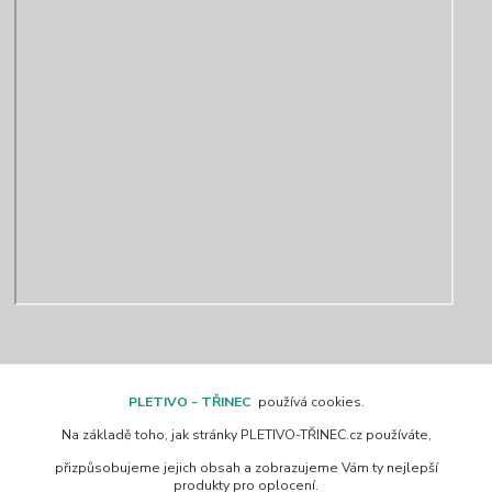
Kontakty
PLETIVO - TŘINEC
používá cookies.
Na základě toho, jak stránky PLETIVO-TŘINEC.cz používáte,
www.pletivo-trinec.cz
přizpůsobujeme jejich obsah a zobrazujeme Vám ty nejlepší
produkty pro oplocení.