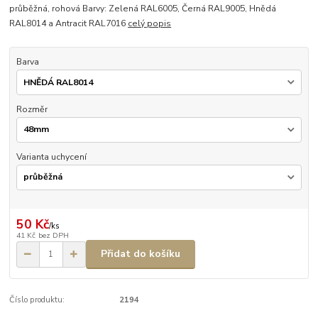
průběžná, rohová Barvy: Zelená RAL6005, Černá RAL9005, Hnědá
RAL8014 a Antracit RAL7016
celý popis
Barva
Rozměr
Varianta uchycení
50 Kč
/
ks
41 Kč
bez DPH
Přidat do košíku
Číslo produktu:
2194