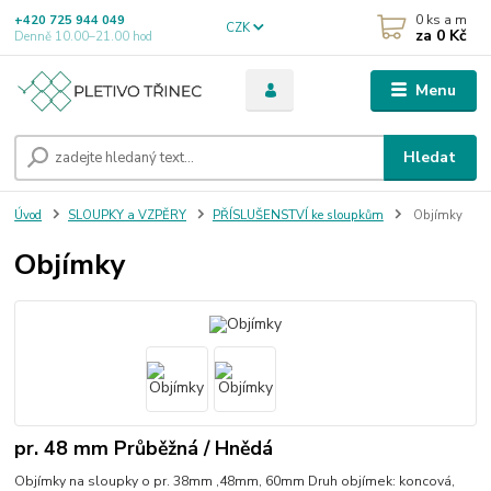
0
ks a m
+420 725 944 049
CZK
za
0 Kč
Denně 10.00–21.00 hod
Menu
Hledat
Úvod
SLOUPKY a VZPĚRY
PŘÍSLUŠENSTVÍ ke sloupkům
Objímky
Objímky
pr. 48 mm Průběžná / Hnědá
Objímky na sloupky o pr. 38mm ,48mm, 60mm Druh objímek: koncová,