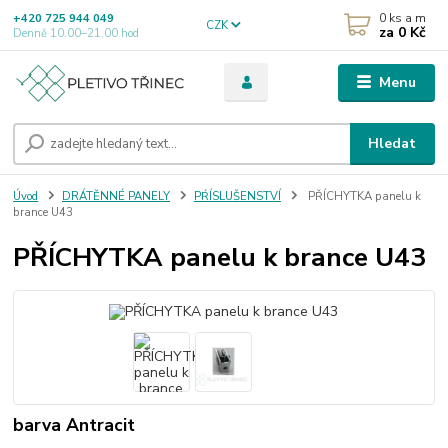
0
ks a m
+420 725 944 049
CZK
za
0 Kč
Denně 10.00–21.00 hod
Menu
Hledat
Úvod
DRÁTĚNNÉ PANELY
PŔÍSLUŠENSTVÍ
PŘÍCHYTKA panelu k
brance U43
PŘÍCHYTKA panelu k brance U43
barva Antracit