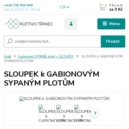
0
ks a m
+420 725 944 049
CZK
za
0 Kč
Denně 10.00–21.00 hod
Menu
Hledat
Úvod
Gabionové SYPANÉ ploty + SLOUPKY
SLOUPEK k GABIONOVÝM
SYPANÝM PLOTŮM
SLOUPEK k GABIONOVÝM
SYPANÝM PLOTŮM