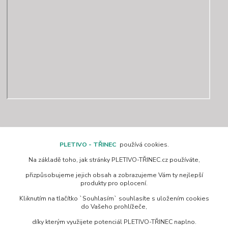
Kontakty
PLETIVO - TŘINEC
používá cookies.
Na základě toho, jak stránky PLETIVO-TŘINEC.cz používáte,
www.pletivo-trinec.cz
přizpůsobujeme jejich obsah a zobrazujeme Vám ty nejlepší
produkty pro oplocení.
Raszka Petr
Kliknutím na tlačítko `Souhlasím` souhlasíte s uložením cookies
+420 725 944 049
do Vašeho prohlížeče,
Denně 10.00–21.00 hod
díky kterým využijete potenciál PLETIVO-TŘINEC naplno.