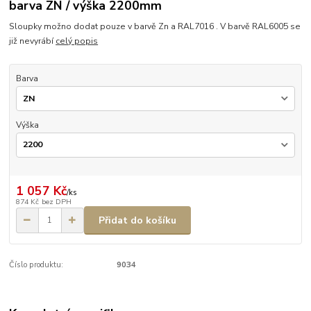
barva ZN / výška 2200mm
Sloupky možno dodat pouze v barvě Zn a RAL7016 . V barvě RAL6005 se
již nevyrábí
celý popis
Barva
Výška
1 057 Kč
/
ks
874 Kč
bez DPH
Přidat do košíku
Číslo produktu:
9034