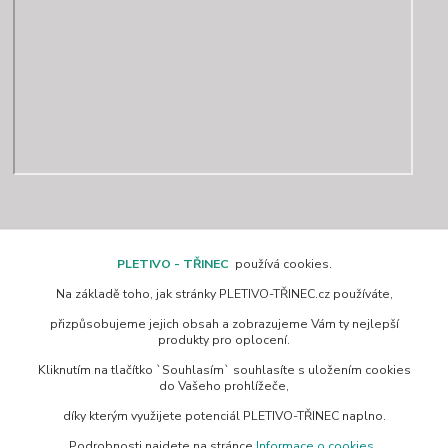
Kontakty
PLETIVO - TŘINEC
používá cookies.
Na základě toho, jak stránky PLETIVO-TŘINEC.cz používáte,
www.pletivo-trinec.cz
přizpůsobujeme jejich obsah a zobrazujeme Vám ty nejlepší
produkty pro oplocení.
Raszka Petr
Kliknutím na tlačítko `Souhlasím` souhlasíte s uložením cookies
+420 725 944 049
do Vašeho prohlížeče,
Denně 10.00–21.00 hod
díky kterým využijete potenciál PLETIVO-TŘINEC naplno.
pletivotrinec@seznam.cz
Podrobnosti najdete na stránce
Informace o cookies
.