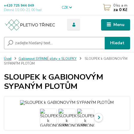
0
ks a m
+420 725 944 049
CZK
za
0 Kč
Denně 10.00–21.00 hod
Menu
Hledat
Úvod
Gabionové SYPANÉ ploty + SLOUPKY
SLOUPEK k GABIONOVÝM
SYPANÝM PLOTŮM
SLOUPEK k GABIONOVÝM
SYPANÝM PLOTŮM