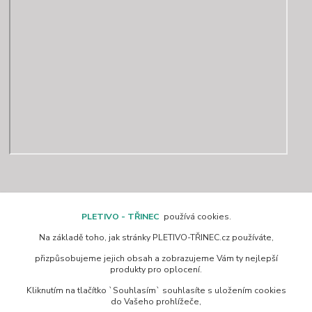
Kontakty
PLETIVO - TŘINEC
používá cookies.
Na základě toho, jak stránky PLETIVO-TŘINEC.cz používáte,
www.pletivo-trinec.cz
přizpůsobujeme jejich obsah a zobrazujeme Vám ty nejlepší
produkty pro oplocení.
Raszka Petr
Kliknutím na tlačítko `Souhlasím` souhlasíte s uložením cookies
+420 725 944 049
do Vašeho prohlížeče,