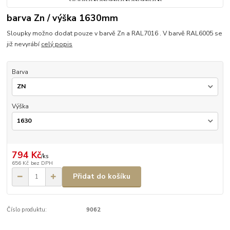
barva Zn / výška 1630mm
Sloupky možno dodat pouze v barvě Zn a RAL7016 . V barvě RAL6005 se
již nevyrábí
celý popis
Barva
Výška
794 Kč
/
ks
656 Kč
bez DPH
Přidat do košíku
Číslo produktu:
9062