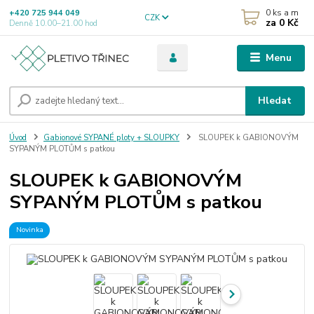
0
ks a m
+420 725 944 049
CZK
za
0 Kč
Denně 10.00–21.00 hod
Menu
Hledat
Úvod
Gabionové SYPANÉ ploty + SLOUPKY
SLOUPEK k GABIONOVÝM
SYPANÝM PLOTŮM s patkou
SLOUPEK k GABIONOVÝM
SYPANÝM PLOTŮM s patkou
Novinka