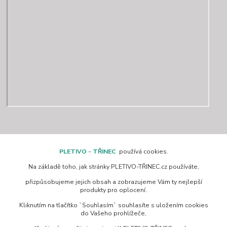
Kontakty
PLETIVO - TŘINEC
používá cookies.
Na základě toho, jak stránky PLETIVO-TŘINEC.cz používáte,
www.pletivo-trinec.cz
přizpůsobujeme jejich obsah a zobrazujeme Vám ty nejlepší
produkty pro oplocení.
Raszka Petr
Kliknutím na tlačítko `Souhlasím` souhlasíte s uložením cookies
+420 725 944 049
do Vašeho prohlížeče,
Denně 10.00–21.00 hod