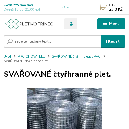
0
ks a m
+420 725 944 049
CZK
za
0 Kč
Denně 10.00–21.00 hod
Menu
Hledat
Úvod
PRO CHOVATELE
SVAŘOVANÉ čtyřhr. pletivo PVC
SVAŘOVANÉ čtyřhranné plet.
SVAŘOVANÉ čtyřhranné plet.