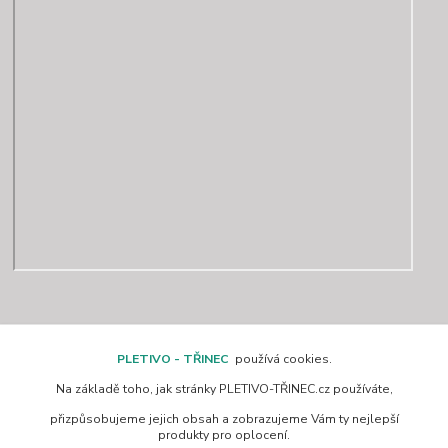
Kontakty
PLETIVO - TŘINEC
používá cookies.
Na základě toho, jak stránky PLETIVO-TŘINEC.cz používáte,
www.pletivo-trinec.cz
přizpůsobujeme jejich obsah a zobrazujeme Vám ty nejlepší
produkty pro oplocení.