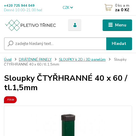
0
ks a m
+420 725 944 049
CZK
za
0 Kč
Denně 10.00–21.00 hod
Menu
Hledat
Úvod
DRÁTĚNNÉ PANELY
SLOUPKY k 2D i 3D panelům
Sloupky
ČTYŘHRANNÉ 40 x 60 / tl.1,5mm
Sloupky ČTYŘHRANNÉ 40 x 60 /
tl.1,5mm
Akce