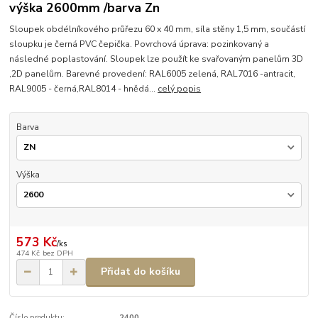
výška 2600mm /barva Zn
Sloupek obdélníkového průřezu 60 x 40 mm, síla stěny 1,5 mm, součástí
sloupku je černá PVC čepička. Povrchová úprava: pozinkovaný a
následné poplastování. Sloupek lze použít ke svařovaným panelům 3D
,2D panelům. Barevné provedení: RAL6005 zelená, RAL7016 -antracit,
RAL9005 - černá,RAL8014 - hnědá...
celý popis
Barva
Výška
573 Kč
/
ks
474 Kč
bez DPH
Přidat do košíku
Číslo produktu:
2400