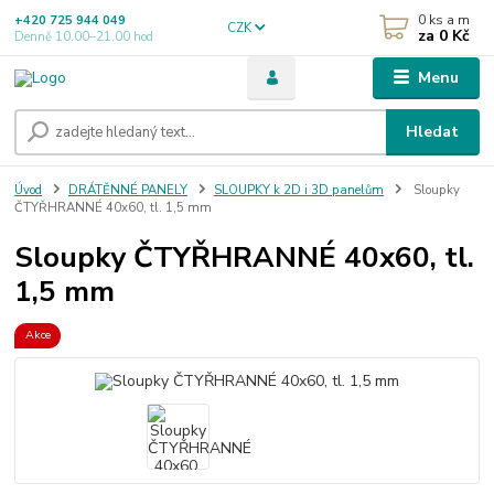
0
ks a m
+420 725 944 049
CZK
za
0 Kč
Denně 10.00–21.00 hod
Menu
Hledat
Úvod
DRÁTĚNNÉ PANELY
SLOUPKY k 2D i 3D panelům
Sloupky
ČTYŘHRANNÉ 40x60, tl. 1,5 mm
Sloupky ČTYŘHRANNÉ 40x60, tl.
1,5 mm
Akce