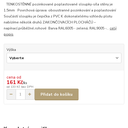
TENKOSTĚNNÉ pozinkované poplastované sloupky-síla stěny je
1,5mm Povrchová úprava: oboustranné pozinkování a poplastování
Součástí sloupku je čepička z PVC K dokonalelému vzhledu plotu
nabízíme několik druhů ZAKONČOVACÍCH PLOCHÁČÚ –
napínací,průběžné,rohové Barva RAL6005 - zelená, RAL9005 -...
celý
popis
Výška
cena od
161 Kč
/
ks
od
133 Kč
bez DPH
Přidat do košíku