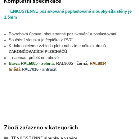
Kompletní specifikace
TENKOSTĚNNÉ pozinkované poplastované sloupky-síla stěny je
1,5mm
Povrchová úprava: oboustranné pozinkování a poplastování
Součástí sloupku je čepička z PVC
K dokonalelému vzhledu plotu nabízíme několik druhů
ZAKONČOVACÍCH PLOCHÁČÚ
– napínací,průběžné,rohové
Barva RAL6005 - zelená
, RAL9005 - černá,
RAL8014 -
hnědá
,
RAL7016 - antracit
Zboží zařazeno v kategoriích
TENKOSTĚNNÉ sloupky a vzpěry