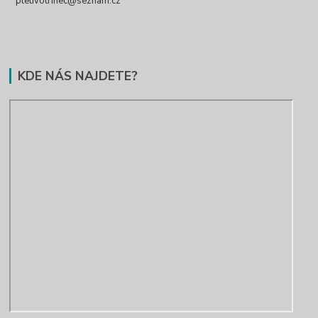
pletivotrinec@seznam.cz
KDE NÁS NAJDETE?