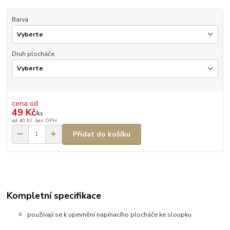
Barva
Druh plocháče
cena od
49 Kč
/
ks
od
40 Kč
bez DPH
Přidat do košíku
Kompletní specifikace
používají se k upevnění napínacího plocháče ke sloupku