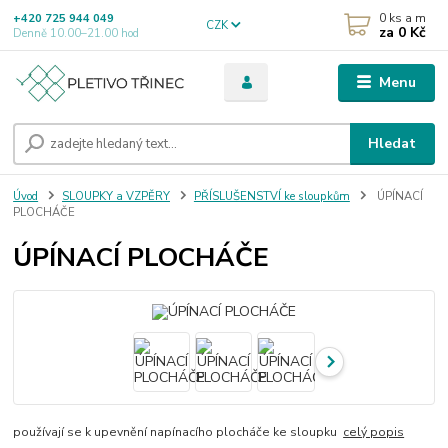
0
ks a m
+420 725 944 049
CZK
za
0 Kč
Denně 10.00–21.00 hod
Menu
Hledat
Úvod
SLOUPKY a VZPĚRY
PŘÍSLUŠENSTVÍ ke sloupkům
ÚPÍNACÍ
PLOCHÁČE
ÚPÍNACÍ PLOCHÁČE
používají se k upevnění napínacího plocháče ke sloupku
celý popis