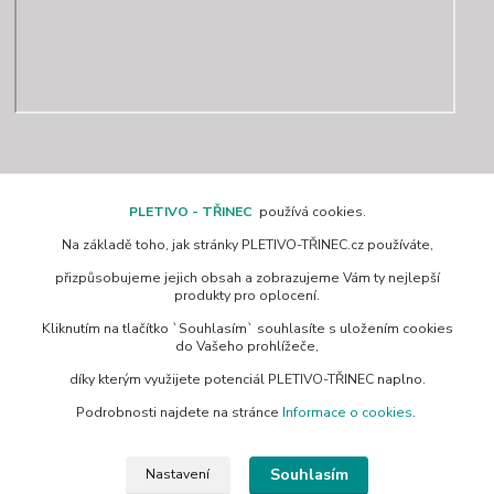
Kontakty
PLETIVO - TŘINEC
používá cookies.
Na základě toho, jak stránky PLETIVO-TŘINEC.cz používáte,
www.pletivo-trinec.cz
přizpůsobujeme jejich obsah a zobrazujeme Vám ty nejlepší
produkty pro oplocení.
Raszka Petr
Kliknutím na tlačítko `Souhlasím` souhlasíte s uložením cookies
+420 725 944 049
do Vašeho prohlížeče,
Denně 10.00–21.00 hod
díky kterým využijete potenciál PLETIVO-TŘINEC naplno.
pletivotrinec@seznam.cz
Podrobnosti najdete na stránce
Informace o cookies
.
Souhlasím
Nastavení