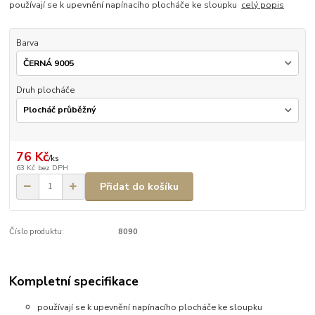
používají se k upevnění napínacího plocháče ke sloupku
celý popis
Barva
Druh plocháče
76 Kč
/
ks
63 Kč
bez DPH
Přidat do košíku
Číslo produktu:
8090
Kompletní specifikace
používají se k upevnění napínacího plocháče ke sloupku