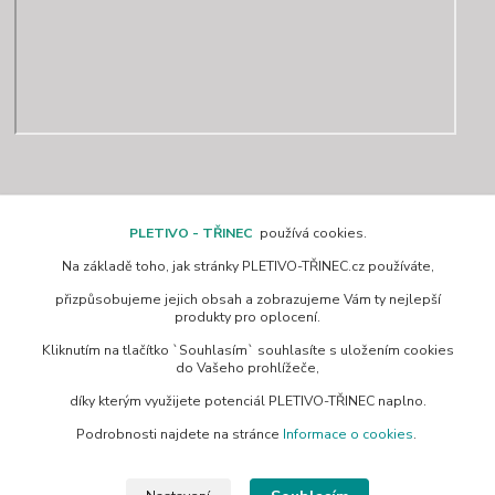
Kontakty
PLETIVO - TŘINEC
používá cookies.
Na základě toho, jak stránky PLETIVO-TŘINEC.cz používáte,
www.pletivo-trinec.cz
přizpůsobujeme jejich obsah a zobrazujeme Vám ty nejlepší
produkty pro oplocení.
Raszka Petr
Kliknutím na tlačítko `Souhlasím` souhlasíte s uložením cookies
+420 725 944 049
do Vašeho prohlížeče,
Denně 10.00–21.00 hod
díky kterým využijete potenciál PLETIVO-TŘINEC naplno.
pletivotrinec@seznam.cz
Podrobnosti najdete na stránce
Informace o cookies
.