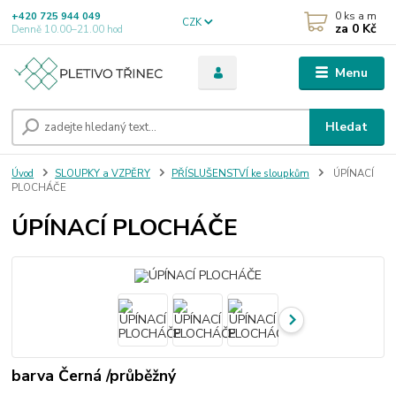
0
ks a m
+420 725 944 049
CZK
za
0 Kč
Denně 10.00–21.00 hod
Menu
Hledat
Úvod
SLOUPKY a VZPĚRY
PŘÍSLUŠENSTVÍ ke sloupkům
ÚPÍNACÍ
PLOCHÁČE
ÚPÍNACÍ PLOCHÁČE
barva Černá /průběžný