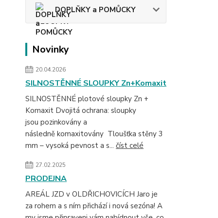
DOPLŇKY a POMŮCKY
Novinky
20.04.2026
SILNOSTĚNNÉ SLOUPKY Zn+Komaxit
SILNOSTĚNNÉ plotové sloupky Zn +
Komaxit Dvojitá ochrana: sloupky
jsou pozinkovány a
následně komaxitovány Tloušťka stěny 3
mm – vysoká pevnost a s...
číst celé
27.02.2025
PRODEJNA
AREÁL JZD v OLDŘICHOVICÍCH Jaro je
za rohem a s ním přichází i nová sezóna! A
my jsme připraveni vám nabídnout vše, co