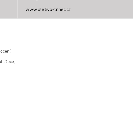
www.pletivo-trinec.cz
Raszka Petr
+420 725 944 049
Denně 10.00–21.00 hod
ocení.
pletivotrinec@seznam.cz
hlížeče,
Vytvořeno na
Eshop-rychle.cz