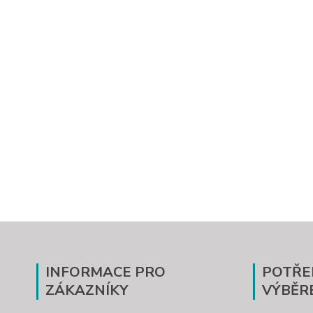
INFORMACE PRO
POTŘE
ZÁKAZNÍKY
VÝBĚR