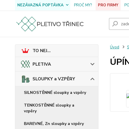
NEZÁVAZNÁ POPTÁVKA
PROČ MY?
PRO FIRMY
P
Úvod
TO NEJ...
ÚPÍ
PLETIVA
SLOUPKY a VZPĚRY
SILNOSTĚNNÉ sloupky a vzpěry
TENKOSTĚNNÉ sloupky a
vzpěry
BAREVNÉ, Zn sloupky a vzpěry