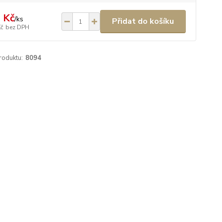
 Kč
/
ks
Přidat do košíku
Kč
bez DPH
roduktu:
8094