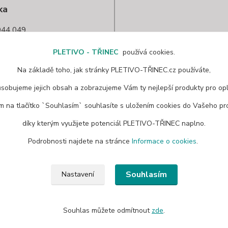
ka
44 049
nec@seznam.cz
PLETIVO - TŘINEC
používá cookies.
Na základě toho, jak stránky PLETIVO-TŘINEC.cz používáte,
ůsobujeme jejich obsah a zobrazujeme Vám ty nejlepší produkty pro opl
ím na tlačítko `Souhlasím` souhlasíte s uložením cookies do Vašeho pro
díky kterým využijete potenciál PLETIVO-TŘINEC naplno.
Podrobnosti najdete na stránce
Informace o cookies
.
Souhlasím
Nastavení
Souhlas můžete odmítnout
zde
.