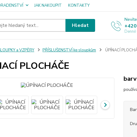
ORADENSTVÍ
JAK NAKOUPIT
KONTAKTY
Nevíte
Hledat
+420
Denně
SLOUPKY a VZPĚRY
PŘÍSLUŠENSTVÍ ke sloupkům
ÚPÍNACÍ PLOCH
NACÍ PLOCHÁČE
barv
použív
Bar
Dru