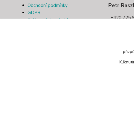
Petr Rasz
Obchodní podmínky
GDPR
+420 725 9
Reklamační podmínky
Kontakt
pletivotri
Odstoupení od smlouvy
přizp
Kliknut
© 2019 Pletivo Třinec | Všechna práva vyhrazena.