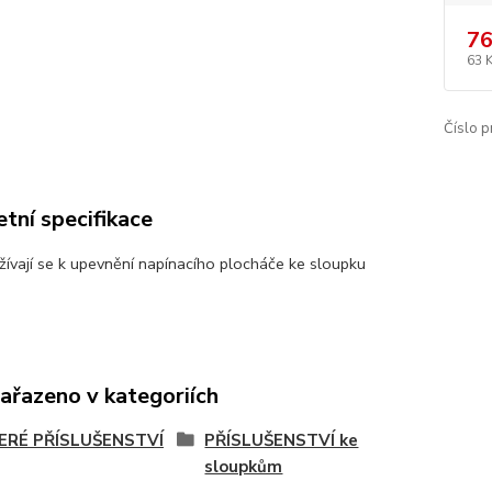
76
63 
Číslo p
tní specifikace
žívají se k upevnění napínacího plocháče ke sloupku
zařazeno v kategoriích
ERÉ PŘÍSLUŠENSTVÍ
PŘÍSLUŠENSTVÍ ke
sloupkům