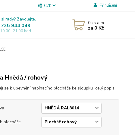
Přihlášení
CZK
 si rady? Zavolejte.
0
ks a m
 725 944 049
za
0 Kč
 10.00–21.00 hod
ÁČE
a Hnědá / rohový
ají se k upevnění napínacího plocháče ke sloupku
celý popis
va
h plocháče