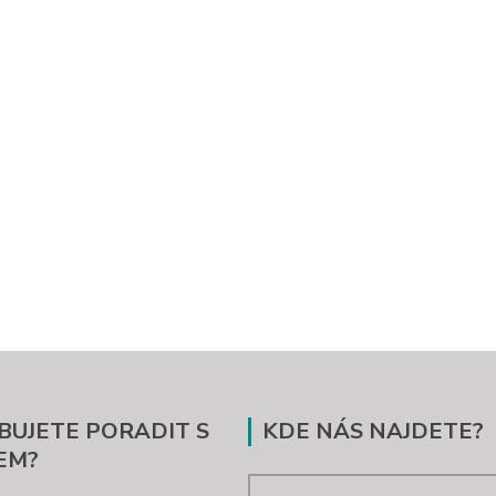
BUJETE PORADIT S
KDE NÁS NAJDETE?
EM?