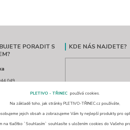
BUJETE PORADIT S
KDE NÁS NAJDETE?
EM?
ka
44 049
nec@seznam.cz
PLETIVO - TŘINEC
používá cookies.
Na základě toho, jak stránky PLETIVO-TŘINEC.cz používáte,
ůsobujeme jejich obsah a zobrazujeme Vám ty nejlepší produkty pro opl
ím na tlačítko `Souhlasím` souhlasíte s uložením cookies do Vašeho pro