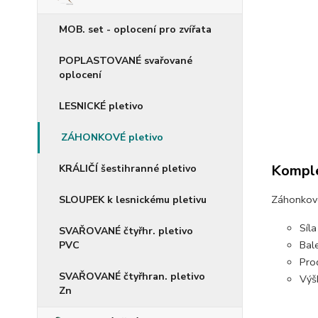
MOB. set - oplocení pro zvířata
POPLASTOVANÉ svařované
oplocení
LESNICKÉ pletivo
ZÁHONKOVÉ pletivo
Komple
KRÁLIČÍ šestihranné pletivo
Záhonkové
SLOUPEK k lesnickému pletivu
Síl
SVAŘOVANÉ čtyřhr. pletivo
Bal
PVC
Prod
SVAŘOVANÉ čtyřhran. pletivo
Výš
Zn