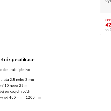
Vý
ce
42
od
tní specifikace
 dekorační pletivo
a drátu 2,5 nebo 3 mm
ení 10 nebo 25 m
ej po celých rolích
ky od 400 mm - 1200 mm