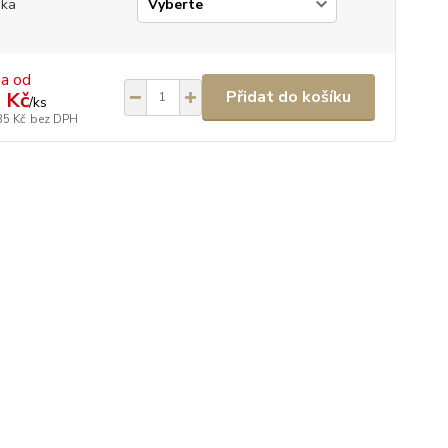
ška
na od
Přidat do košíku
 Kč
/
ks
35 Kč
bez DPH