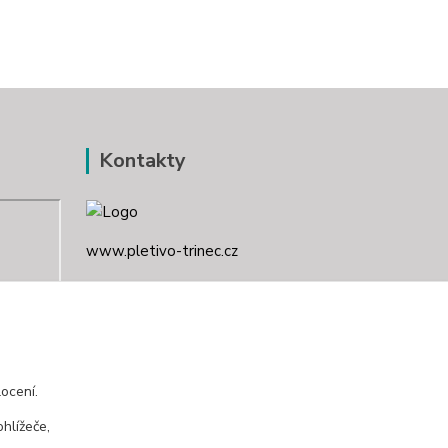
Kontakty
www.pletivo-trinec.cz
Raszka Petr
+420 725 944 049
Denně 10.00–21.00 hod
ocení.
pletivotrinec@seznam.cz
hlížeče,