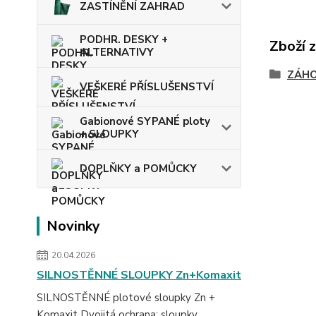
ZASTÍNĚNÍ ZAHRAD
PODHR. DESKY +
Zboží 
ALTERNATIVY
ZÁHO
VEŠKERÉ PŘÍSLUŠENSTVÍ
Gabionové SYPANÉ ploty
+ SLOUPKY
DOPLŇKY a POMŮCKY
Novinky
20.04.2026
SILNOSTĚNNÉ SLOUPKY Zn+Komaxit
SILNOSTĚNNÉ plotové sloupky Zn +
Komaxit Dvojitá ochrana: sloupky