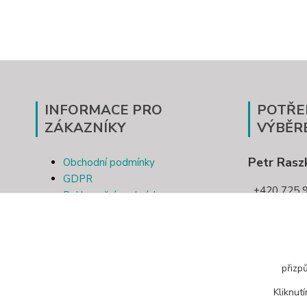
INFORMACE PRO
POTŘE
ZÁKAZNÍKY
VÝBĚR
Petr Rasz
Obchodní podmínky
GDPR
+420 725 9
Reklamační podmínky
Kontakt
pletivotri
Odstoupení od smlouvy
přizp
Kliknut