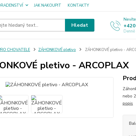
ORADENSTVÍ
JAK NAKOUPIT
KONTAKTY
Nevíte
Hledat
+420
Denně
PRO CHOVATELE
ZÁHONKOVÉ pletivo
ZÁHONKOVÉ pletivo - ARC
ONKOVÉ pletivo - ARCOPLAX
Prod
Záhonk
nebo 2
popis
Bal