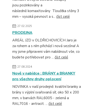
jsou pozinkovány a
následně komaxitovány Tloušťka stěny 3
mm – vysoká pevnost a s...
číst celé
27.02.2025
PRODEJNA
AREÁL JZD v OLDŘICHOVICÍCH Jaro je
za rohem a s ním přichází i nová sezóna! A
my jsme připraveni vám nabídnout vše, co
budete potřebovat pro ...
číst celé
27.08.2024
Nově v nabídce : BRÁNY a BRANKY
pro všechny druhy oplocení
NOVINKA v naší prodejně: kvalitní branky a
brány s výplní svařovaná síť, oko 50 x 200
mm, v barvách RAL6005 - zelená a
RAL7016 - antracit. ...
číst celé