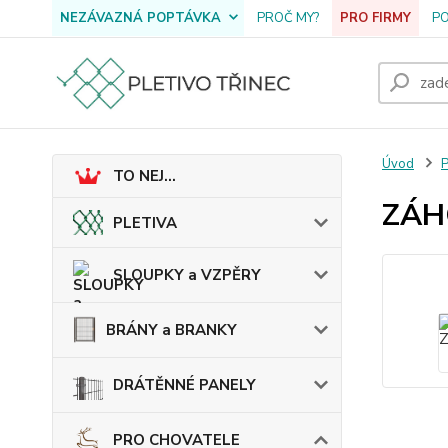
NEZÁVAZNÁ POPTÁVKA
PROČ MY?
PRO FIRMY
P
Úvod
TO NEJ...
ZÁH
PLETIVA
SLOUPKY a VZPĚRY
BRÁNY a BRANKY
DRÁTĚNNÉ PANELY
PRO CHOVATELE