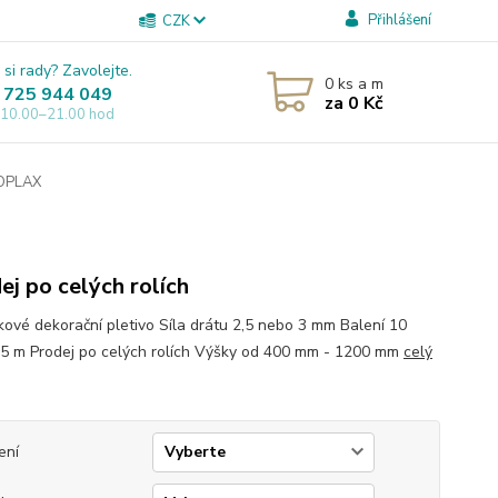
Přihlášení
CZK
 si rady? Zavolejte.
0
ks a m
 725 944 049
za
0 Kč
 10.00–21.00 hod
OPLAX
ej po celých rolích
ové dekorační pletivo Síla drátu 2,5 nebo 3 mm Balení 10
5 m Prodej po celých rolích Výšky od 400 mm - 1200 mm
celý
ení