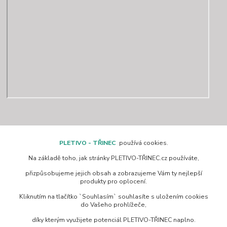
Kontakty
PLETIVO - TŘINEC
používá cookies.
Na základě toho, jak stránky PLETIVO-TŘINEC.cz používáte,
www.pletivo-trinec.cz
přizpůsobujeme jejich obsah a zobrazujeme Vám ty nejlepší
produkty pro oplocení.
Raszka Petr
Kliknutím na tlačítko `Souhlasím` souhlasíte s uložením cookies
+420 725 944 049
do Vašeho prohlížeče,
Denně 10.00–21.00 hod
díky kterým využijete potenciál PLETIVO-TŘINEC naplno.