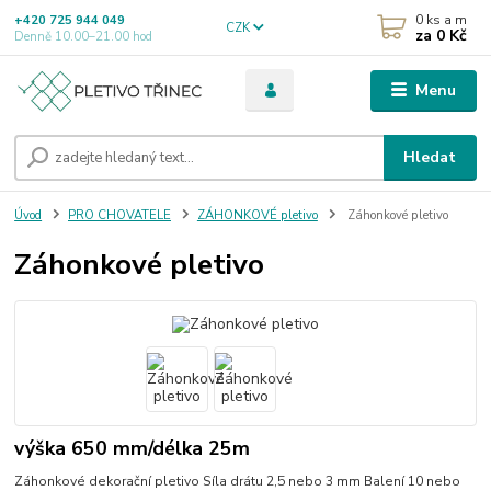
0
ks a m
+420 725 944 049
CZK
za
0 Kč
Denně 10.00–21.00 hod
Menu
Hledat
Úvod
PRO CHOVATELE
ZÁHONKOVÉ pletivo
Záhonkové pletivo
Záhonkové pletivo
výška 650 mm/délka 25m
Záhonkové dekorační pletivo Síla drátu 2,5 nebo 3 mm Balení 10 nebo