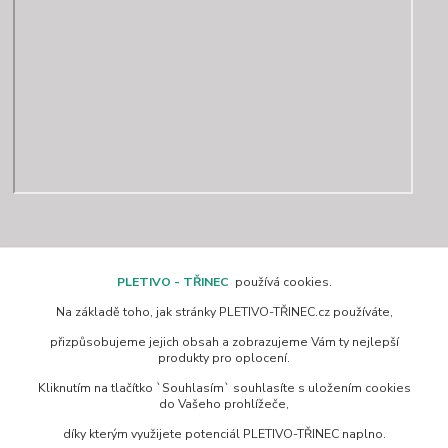
Kontakty
PLETIVO - TŘINEC
používá cookies.
Na základě toho, jak stránky PLETIVO-TŘINEC.cz používáte,
www.pletivo-trinec.cz
přizpůsobujeme jejich obsah a zobrazujeme Vám ty nejlepší
produkty pro oplocení.
Raszka Petr
Kliknutím na tlačítko `Souhlasím` souhlasíte s uložením cookies
+420 725 944 049
do Vašeho prohlížeče,
Denně 10.00–21.00 hod
díky kterým využijete potenciál PLETIVO-TŘINEC naplno.