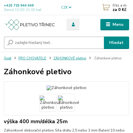
0
ks a m
+420 725 944 049
CZK
za
0 Kč
Denně 10.00–21.00 hod
Menu
Hledat
Úvod
PRO CHOVATELE
ZÁHONKOVÉ pletivo
Záhonkové pletivo
Záhonkové pletivo
výška 400 mm/délka 25m
Záhonkové dekorační pletivo Síla drátu 2,5 nebo 3 mm Balení 10 nebo