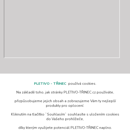
Kontakty
PLETIVO - TŘINEC
používá cookies.
Na základě toho, jak stránky PLETIVO-TŘINEC.cz používáte,
www.pletivo-trinec.cz
přizpůsobujeme jejich obsah a zobrazujeme Vám ty nejlepší
produkty pro oplocení.
Raszka Petr
Kliknutím na tlačítko `Souhlasím` souhlasíte s uložením cookies
+420 725 944 049
do Vašeho prohlížeče,
Denně 10.00–21.00 hod
díky kterým využijete potenciál PLETIVO-TŘINEC naplno.